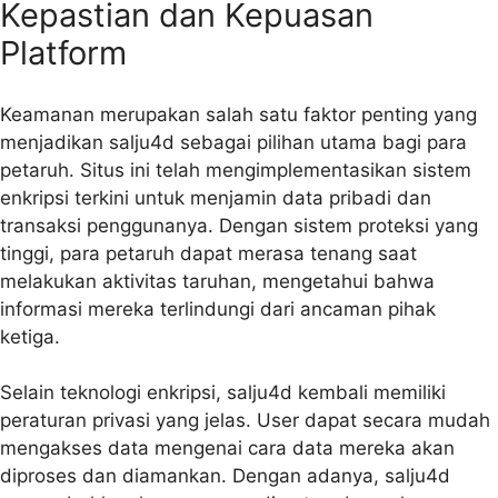
Kepastian dan Kepuasan
Platform
Keamanan merupakan salah satu faktor penting yang
menjadikan salju4d sebagai pilihan utama bagi para
petaruh. Situs ini telah mengimplementasikan sistem
enkripsi terkini untuk menjamin data pribadi dan
transaksi penggunanya. Dengan sistem proteksi yang
tinggi, para petaruh dapat merasa tenang saat
melakukan aktivitas taruhan, mengetahui bahwa
informasi mereka terlindungi dari ancaman pihak
ketiga.
Selain teknologi enkripsi, salju4d kembali memiliki
peraturan privasi yang jelas. User dapat secara mudah
mengakses data mengenai cara data mereka akan
diproses dan diamankan. Dengan adanya, salju4d