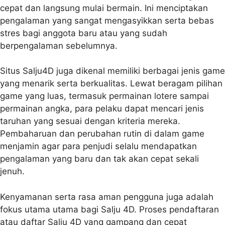
cepat dan langsung mulai bermain. Ini menciptakan
pengalaman yang sangat mengasyikkan serta bebas
stres bagi anggota baru atau yang sudah
berpengalaman sebelumnya.
Situs Salju4D juga dikenal memiliki berbagai jenis game
yang menarik serta berkualitas. Lewat beragam pilihan
game yang luas, termasuk permainan lotere sampai
permainan angka, para pelaku dapat mencari jenis
taruhan yang sesuai dengan kriteria mereka.
Pembaharuan dan perubahan rutin di dalam game
menjamin agar para penjudi selalu mendapatkan
pengalaman yang baru dan tak akan cepat sekali
jenuh.
Kenyamanan serta rasa aman pengguna juga adalah
fokus utama utama bagi Salju 4D. Proses pendaftaran
atau daftar Salju 4D yang gampang dan cepat