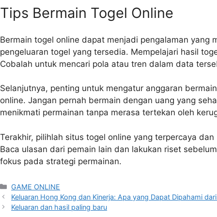
Tips Bermain Togel Online
Bermain togel online dapat menjadi pengalaman yang m
pengeluaran togel yang tersedia. Mempelajari hasil to
Cobalah untuk mencari pola atau tren dalam data ters
Selanjutnya, penting untuk mengatur anggaran bermai
online. Jangan pernah bermain dengan uang yang seha
menikmati permainan tanpa merasa tertekan oleh kerug
Terakhir, pilihlah situs togel online yang terpercaya d
Baca ulasan dari pemain lain dan lakukan riset sebel
fokus pada strategi permainan.
Categories
GAME ONLINE
Keluaran Hong Kong dan Kinerja: Apa yang Dapat Dipahami dar
Keluaran dan hasil paling baru