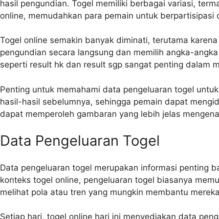
hasil pengundian. Togel memiliki berbagai variasi, term
online, memudahkan para pemain untuk berpartisipasi 
Togel online semakin banyak diminati, terutama kare
pengundian secara langsung dan memilih angka-angka m
seperti result hk dan result sgp sangat penting dalam 
Penting untuk memahami data pengeluaran togel untu
hasil-hasil sebelumnya, sehingga pemain dapat mengiden
dapat memperoleh gambaran yang lebih jelas mengena
Data Pengeluaran Togel
Data pengeluaran togel merupakan informasi penting b
konteks togel online, pengeluaran togel biasanya memu
melihat pola atau tren yang mungkin membantu merek
Setiap hari, togel online hari ini menyediakan data p