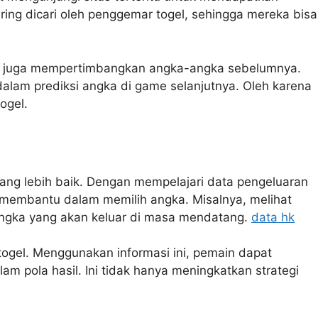
ing dicari oleh penggemar togel, sehingga mereka bisa
tapi juga mempertimbangkan angka-angka sebelumnya.
lam prediksi angka di game selanjutnya. Oleh karena
ogel.
ng lebih baik. Dengan mempelajari data pengeluaran
n membantu dalam memilih angka. Misalnya, melihat
ngka yang akan keluar di masa mendatang.
data hk
ogel. Menggunakan informasi ini, pemain dapat
 pola hasil. Ini tidak hanya meningkatkan strategi