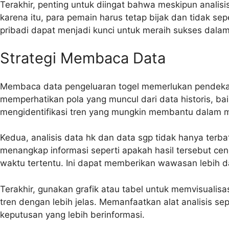
Terakhir, penting untuk diingat bahwa meskipun analis
karena itu, para pemain harus tetap bijak dan tidak se
pribadi dapat menjadi kunci untuk meraih sukses dalam
Strategi Membaca Data
Membaca data pengeluaran togel memerlukan pendekat
memperhatikan pola yang muncul dari data historis, ba
mengidentifikasi tren yang mungkin membantu dalam me
Kedua, analisis data hk dan data sgp tidak hanya terba
menangkap informasi seperti apakah hasil tersebut ce
waktu tertentu. Ini dapat memberikan wawasan lebih 
Terakhir, gunakan grafik atau tabel untuk memvisualis
tren dengan lebih jelas. Memanfaatkan alat analisis 
keputusan yang lebih berinformasi.