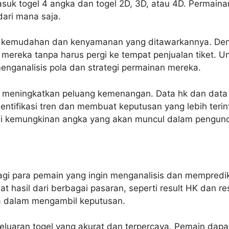
asuk togel 4 angka dan togel 2D, 3D, atau 4D. Permainan 
dari mana saja.
na kemudahan dan kenyamanan yang ditawarkannya. Deng
ereka tanpa harus pergi ke tempat penjualan tiket. Un
menganalisis pola dan strategi permainan mereka.
k meningkatkan peluang kemenangan. Data hk dan data
tifikasi tren dan membuat keputusan yang lebih terinfo
i kemungkinan angka yang akan muncul dalam pengundi
agi para pemain yang ingin menganalisis dan mempredik
at hasil dari berbagai pasaran, seperti result HK dan 
a dalam mengambil keputusan.
engeluaran togel yang akurat dan terpercaya. Pemain da