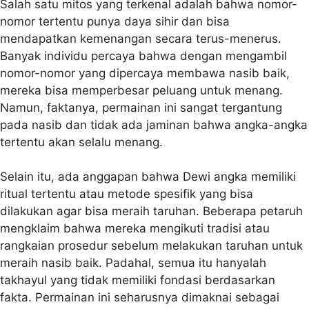
Salah satu mitos yang terkenal adalah bahwa nomor-
nomor tertentu punya daya sihir dan bisa
mendapatkan kemenangan secara terus-menerus.
Banyak individu percaya bahwa dengan mengambil
nomor-nomor yang dipercaya membawa nasib baik,
mereka bisa memperbesar peluang untuk menang.
Namun, faktanya, permainan ini sangat tergantung
pada nasib dan tidak ada jaminan bahwa angka-angka
tertentu akan selalu menang.
Selain itu, ada anggapan bahwa Dewi angka memiliki
ritual tertentu atau metode spesifik yang bisa
dilakukan agar bisa meraih taruhan. Beberapa petaruh
mengklaim bahwa mereka mengikuti tradisi atau
rangkaian prosedur sebelum melakukan taruhan untuk
meraih nasib baik. Padahal, semua itu hanyalah
takhayul yang tidak memiliki fondasi berdasarkan
fakta. Permainan ini seharusnya dimaknai sebagai