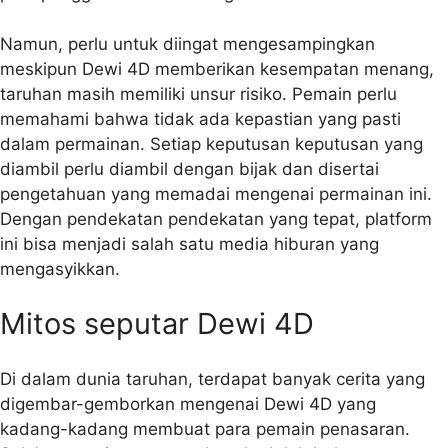
Namun, perlu untuk diingat mengesampingkan
meskipun Dewi 4D memberikan kesempatan menang,
taruhan masih memiliki unsur risiko. Pemain perlu
memahami bahwa tidak ada kepastian yang pasti
dalam permainan. Setiap keputusan keputusan yang
diambil perlu diambil dengan bijak dan disertai
pengetahuan yang memadai mengenai permainan ini.
Dengan pendekatan pendekatan yang tepat, platform
ini bisa menjadi salah satu media hiburan yang
mengasyikkan.
Mitos seputar Dewi 4D
Di dalam dunia taruhan, terdapat banyak cerita yang
digembar-gemborkan mengenai Dewi 4D yang
kadang-kadang membuat para pemain penasaran.