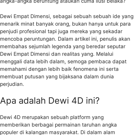
angka-angka beruntung ataukah cuma ilusi belaka?
Dewi Empat Dimensi, sebagai sebuah sebuah ide yang
menarik minat banyak orang, bukan hanya untuk para
penjudi profesional tapi juga mereka yang sekadar
mencoba peruntungan. Dalam artikel ini, penulis akan
membahas sejumlah legenda yang beredar seputar
Dewi Empat Dimensi dan realitas yang. Melalui
menggali data lebih dalam, semoga pembaca dapat
memahami dengan lebih baik fenomena ini serta
membuat putusan yang bijaksana dalam dunia
perjudian.
Apa adalah Dewi 4D ini?
Dewi 4D merupakan sebuah platform yang
memberikan berbagai permainan taruhan angka
populer di kalangan masyarakat. Di dalam alam