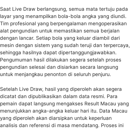
Saat Live Draw berlangsung, semua mata tertuju pada
layar yang menampilkan bola-bola angka yang diundi.
Tim profesional yang berpengalaman mengoperasikan
alat pengundian untuk memastikan semua berjalan
dengan lancar. Setiap bola yang keluar diambil dari
mesin dengan sistem yang sudah teruji dan terpercaya,
sehingga hasilnya dapat dipertanggungjawabkan.
Pengumuman hasil dilakukan segera setelah proses
pengundian selesai dan disiarkan secara langsung
untuk menjangkau penonton di seluruh penjuru.
Setelah Live Draw, hasil yang diperoleh akan segera
dicatat dan dipublikasikan dalam data resmi. Para
pemain dapat langsung mengakses Result Macau yang
menunjukkan angka-angka keluar hari itu. Data Macau
yang diperoleh akan diarsipkan untuk keperluan
analisis dan referensi di masa mendatang. Proses ini