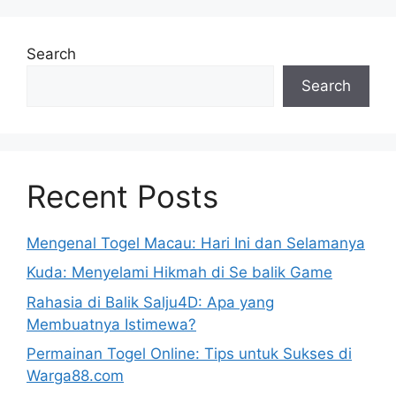
Search
Search
Recent Posts
Mengenal Togel Macau: Hari Ini dan Selamanya
Kuda: Menyelami Hikmah di Se balik Game
Rahasia di Balik Salju4D: Apa yang
Membuatnya Istimewa?
Permainan Togel Online: Tips untuk Sukses di
Warga88.com