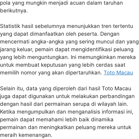
pola yang mungkin menjadi acuan dalam taruhan
berikutnya.
Statistik hasil sebelumnya menunjukkan tren tertentu
yang dapat dimanfaatkan oleh peserta. Dengan
mencermati angka-angka yang sering muncul dan yang
jarang keluar, pemain dapat mengidentifikasi peluang
yang lebih menguntungkan. Ini memungkinkan mereka
untuk membuat keputusan yang lebih cerdas saat
memilih nomor yang akan dipertaruhkan.
Toto Macau
Selain itu, data yang diperoleh dari hasil Toto Macau
juga dapat digunakan untuk melakukan perbandingan
dengan hasil dari permainan serupa di wilayah lain.
Ketika mengumpulkan dan menganalisis informasi ini,
pemain dapat memahami lebih baik dinamika
permainan dan meningkatkan peluang mereka untuk
meraih kemenangan.