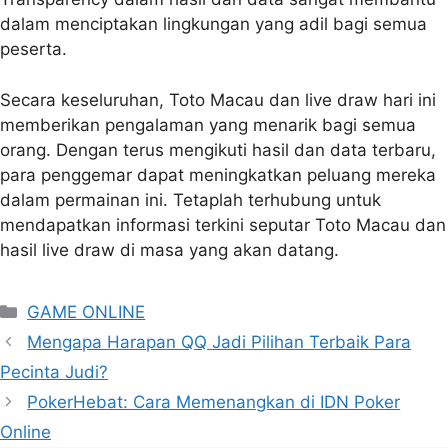
dalam menciptakan lingkungan yang adil bagi semua
peserta.
Secara keseluruhan, Toto Macau dan live draw hari ini
memberikan pengalaman yang menarik bagi semua
orang. Dengan terus mengikuti hasil dan data terbaru,
para penggemar dapat meningkatkan peluang mereka
dalam permainan ini. Tetaplah terhubung untuk
mendapatkan informasi terkini seputar Toto Macau dan
hasil live draw di masa yang akan datang.
Categories
GAME ONLINE
Mengapa Harapan QQ Jadi Pilihan Terbaik Para
Pecinta Judi?
PokerHebat: Cara Memenangkan di IDN Poker
Online