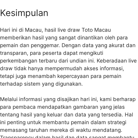
Kesimpulan
Hari ini di Macau, hasil live draw Toto Macau
memberikan hasil yang sangat dinantikan oleh para
pemain dan penggemar. Dengan data yang akurat dan
transparan, para peserta dapat mengikuti
perkembangan terbaru dari undian ini. Keberadaan live
draw tidak hanya mempermudah akses informasi,
tetapi juga menambah kepercayaan para pemain
terhadap sistem yang digunakan.
Melalui informasi yang disajikan hari ini, kami berharap
para pembaca mendapatkan gambaran yang jelas
tentang hasil yang keluar dan data yang tersedia. Hal
ini penting untuk membantu pemain dalam strategi
memasang taruhan mereka di waktu mendatang.
Transparency dalam hasil dan data sangat membantu