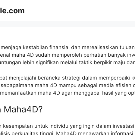
le.com
menjaga kestabilan finansial dan merealisasikan tujuan
dikenal maha 4D sudah memperoleh perhatian banyak in
ungan lebih signifikan melalui taktik berpikir maju da
 menjelajahi beraneka strategi dalam memperbaiki kum
an sebagaimana maha 4D mampu sebagai media efisien d
a memanfaatkan maha 4D agar menggapai hasil yang opt
n Maha4D?
kesempatan untuk individu yang ingin dalam investas
alisis berkualitas tinggi, Maha4D menawarkan informa