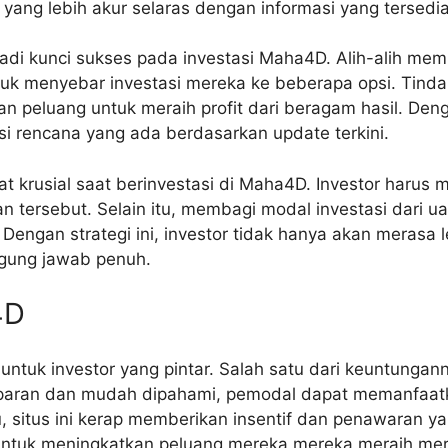
 yang lebih akur selaras dengan informasi yang tersedia
enjadi kunci sukses pada investasi Maha4D. Alih-alih 
tuk menyebar investasi mereka ke beberapa opsi. Tind
n peluang untuk meraih profit dari beragam hasil. Deng
si rencana yang ada berdasarkan update terkini.
at krusial saat berinvestasi di Maha4D. Investor haru
n tersebut. Selain itu, membagi modal investasi dari u
engan strategi ini, investor tidak hanya akan merasa 
ggung jawab penuh.
4D
tuk investor yang pintar. Salah satu dari keuntunga
sparan dan mudah dipahami, pemodal dapat memanfaat
itu, situs ini kerap memberikan insentif dan penawara
ntuk meningkatkan peluang mereka mereka meraih mer