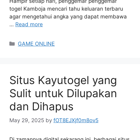
Hampir setiap hari, penggemar penggemar
togel Kamboja mencari tahu keluaran terbaru
agar mengetahui angka yang dapat membawa
…
Read more
Categories
GAME ONLINE
Situs Kayutogel yang
Sulit untuk Dilupakan
dan Dihapus
May 29, 2025
by
fOT8EJXjf0m8ov5
Di zamannya digital sekarang ini, berbagai situs