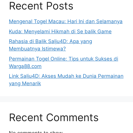
Recent Posts
Mengenal Togel Macau: Hari Ini dan Selamanya
Kuda: Menyelami Hikmah di Se balik Game
Rahasia di Balik Salju4D: Apa yang
Membuatnya Istimewa?
Permainan Togel Online: Tips untuk Sukses di
Warga88.com
Link Salju4D: Akses Mudah ke Dunia Permainan
yang Menarik
Recent Comments