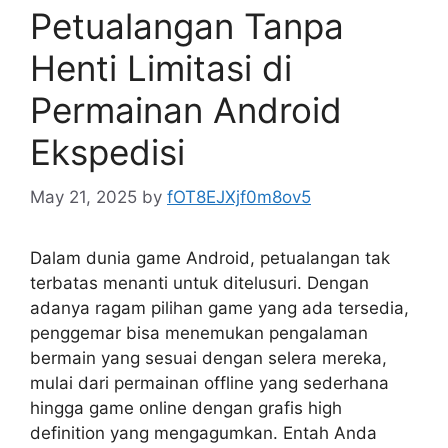
Petualangan Tanpa
Henti Limitasi di
Permainan Android
Ekspedisi
May 21, 2025
by
fOT8EJXjf0m8ov5
Dalam dunia game Android, petualangan tak
terbatas menanti untuk ditelusuri. Dengan
adanya ragam pilihan game yang ada tersedia,
penggemar bisa menemukan pengalaman
bermain yang sesuai dengan selera mereka,
mulai dari permainan offline yang sederhana
hingga game online dengan grafis high
definition yang mengagumkan. Entah Anda