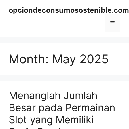
Skip
opciondeconsumosostenible.com
to
content
Menu
Month:
May 2025
Menanglah Jumlah
Besar pada Permainan
Slot yang Memiliki