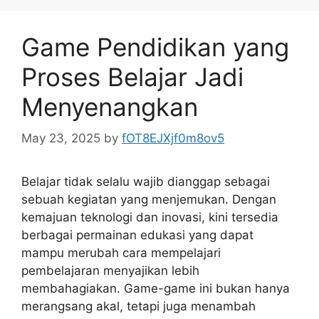
Game Pendidikan yang
Proses Belajar Jadi
Menyenangkan
May 23, 2025
by
fOT8EJXjf0m8ov5
Belajar tidak selalu wajib dianggap sebagai
sebuah kegiatan yang menjemukan. Dengan
kemajuan teknologi dan inovasi, kini tersedia
berbagai permainan edukasi yang dapat
mampu merubah cara mempelajari
pembelajaran menyajikan lebih
membahagiakan. Game-game ini bukan hanya
merangsang akal, tetapi juga menambah