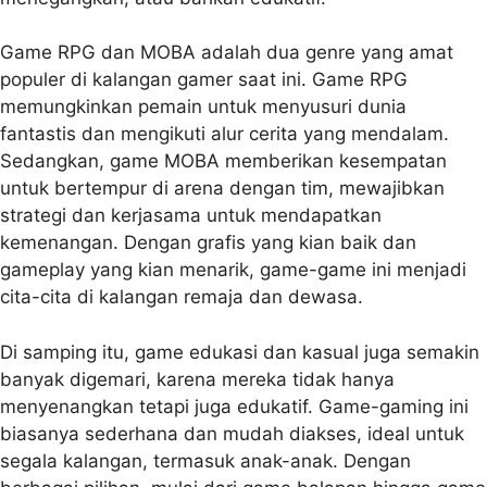
Game RPG dan MOBA adalah dua genre yang amat
populer di kalangan gamer saat ini. Game RPG
memungkinkan pemain untuk menyusuri dunia
fantastis dan mengikuti alur cerita yang mendalam.
Sedangkan, game MOBA memberikan kesempatan
untuk bertempur di arena dengan tim, mewajibkan
strategi dan kerjasama untuk mendapatkan
kemenangan. Dengan grafis yang kian baik dan
gameplay yang kian menarik, game-game ini menjadi
cita-cita di kalangan remaja dan dewasa.
Di samping itu, game edukasi dan kasual juga semakin
banyak digemari, karena mereka tidak hanya
menyenangkan tetapi juga edukatif. Game-gaming ini
biasanya sederhana dan mudah diakses, ideal untuk
segala kalangan, termasuk anak-anak. Dengan