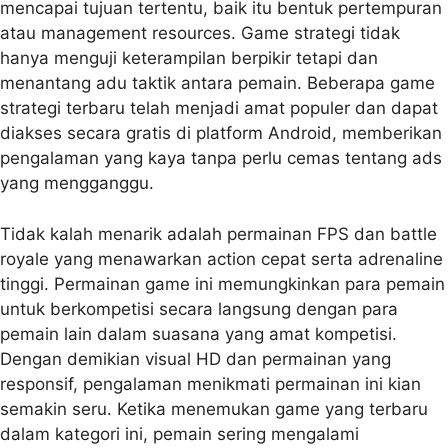
mencapai tujuan tertentu, baik itu bentuk pertempuran
atau management resources. Game strategi tidak
hanya menguji keterampilan berpikir tetapi dan
menantang adu taktik antara pemain. Beberapa game
strategi terbaru telah menjadi amat populer dan dapat
diakses secara gratis di platform Android, memberikan
pengalaman yang kaya tanpa perlu cemas tentang ads
yang mengganggu.
Tidak kalah menarik adalah permainan FPS dan battle
royale yang menawarkan action cepat serta adrenaline
tinggi. Permainan game ini memungkinkan para pemain
untuk berkompetisi secara langsung dengan para
pemain lain dalam suasana yang amat kompetisi.
Dengan demikian visual HD dan permainan yang
responsif, pengalaman menikmati permainan ini kian
semakin seru. Ketika menemukan game yang terbaru
dalam kategori ini, pemain sering mengalami