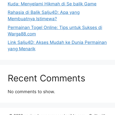
Kuda: Menyelami Hikmah di Se balik Game
Rahasia di Balik Salju4D: Apa yang
Membuatnya Istimewa?
Permainan Togel Online: Tips untuk Sukses di
Warga88.com
Link Salju4D: Akses Mudah ke Dunia Permainan
yang Menarik
Recent Comments
No comments to show.