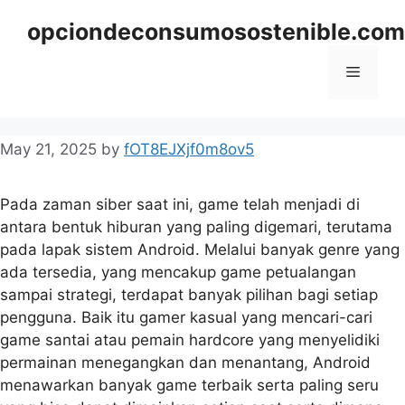
Skip
opciondeconsumosostenible.com
to
content
Menu
May 21, 2025
by
fOT8EJXjf0m8ov5
Pada zaman siber saat ini, game telah menjadi di
antara bentuk hiburan yang paling digemari, terutama
pada lapak sistem Android. Melalui banyak genre yang
ada tersedia, yang mencakup game petualangan
sampai strategi, terdapat banyak pilihan bagi setiap
pengguna. Baik itu gamer kasual yang mencari-cari
game santai atau pemain hardcore yang menyelidiki
permainan menegangkan dan menantang, Android
menawarkan banyak game terbaik serta paling seru