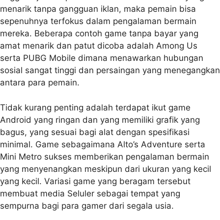
menarik tanpa gangguan iklan, maka pemain bisa
sepenuhnya terfokus dalam pengalaman bermain
mereka. Beberapa contoh game tanpa bayar yang
amat menarik dan patut dicoba adalah Among Us
serta PUBG Mobile dimana menawarkan hubungan
sosial sangat tinggi dan persaingan yang menegangkan
antara para pemain.
Tidak kurang penting adalah terdapat ikut game
Android yang ringan dan yang memiliki grafik yang
bagus, yang sesuai bagi alat dengan spesifikasi
minimal. Game sebagaimana Alto’s Adventure serta
Mini Metro sukses memberikan pengalaman bermain
yang menyenangkan meskipun dari ukuran yang kecil
yang kecil. Variasi game yang beragam tersebut
membuat media Seluler sebagai tempat yang
sempurna bagi para gamer dari segala usia.