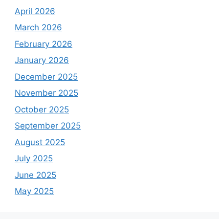
April 2026
March 2026
February 2026
January 2026
December 2025
November 2025
October 2025
September 2025
August 2025
July 2025
June 2025
May 2025