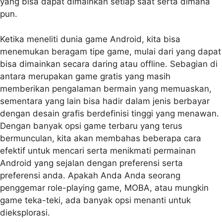
yang bisa dapat dimainkan setiap saat serta dimana
pun.
Ketika meneliti dunia game Android, kita bisa
menemukan beragam tipe game, mulai dari yang dapat
bisa dimainkan secara daring atau offline. Sebagian di
antara merupakan game gratis yang masih
memberikan pengalaman bermain yang memuaskan,
sementara yang lain bisa hadir dalam jenis berbayar
dengan desain grafis berdefinisi tinggi yang menawan.
Dengan banyak opsi game terbaru yang terus
bermunculan, kita akan membahas beberapa cara
efektif untuk mencari serta menikmati permainan
Android yang sejalan dengan preferensi serta
preferensi anda. Apakah Anda Anda seorang
penggemar role-playing game, MOBA, atau mungkin
game teka-teki, ada banyak opsi menanti untuk
dieksplorasi.