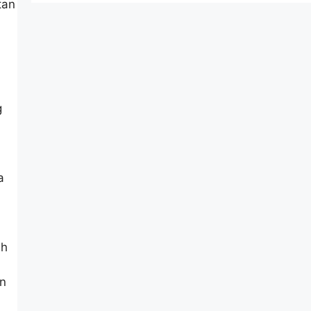
tan
g
a
ih
an