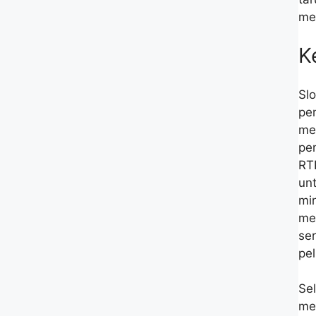
me
K
Sl
pe
me
pen
RT
un
min
me
se
pel
Sel
men