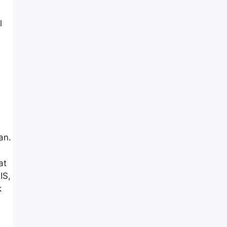
l
an.
at
IS,
k