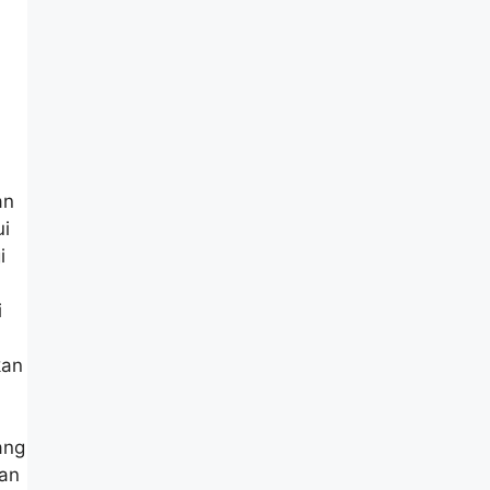
an
ui
i
i
kan
ang
dan