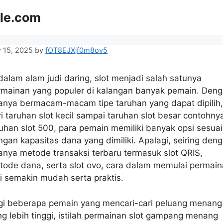
le.com
y 15, 2025
by
fOT8EJXjf0m8ov5
dalam alam judi daring, slot menjadi salah satunya
rmainan yang populer di kalangan banyak pemain. Den
anya bermacam-macam tipe taruhan yang dapat dipilih
i taruhan slot kecil sampai taruhan slot besar contohny
ruhan slot 500, para pemain memiliki banyak opsi sesuai
gan kapasitas dana yang dimiliki. Apalagi, seiring den
anya metode transaksi terbaru termasuk slot QRIS,
tode dana, serta slot ovo, cara dalam memulai permai
di semakin mudah serta praktis.
gi beberapa pemain yang mencari-cari peluang menang
g lebih tinggi, istilah permainan slot gampang menang