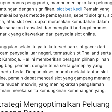
aupun bonus pengganda, mampu meningkatkan peluan
untungan dengan signifikan.
slot bet kecil
Pemain yang
makai banyak metode pembayaran, seperti slot qris, sl
na, atau slot ovo, dapat merasakan kemudahan dalam
laksanakan transaksi dan mengikuti berbagai promosi
arik yang ditawarkan dari penyedia slot online.
nggulan selain itu yaitu ketersediaan slot gacor dari
cam penyedia luar negeri, termasuk slot Thailand serta
t Kamboja. Hal ini memberikan beragam pilihan pilihan
ng bagi pemain, dengan tema serta gameplay yang
rbeda-beda. Dengan akses mudah melalui tautan slot
line, pemain dapat mencari slot yang gampang menang
rta mudah maxwin, yang meningkatkan pengalaman
rmain mereka serta kemungkinan kemenangan yang.
trategi Mengoptimalkan Peluang