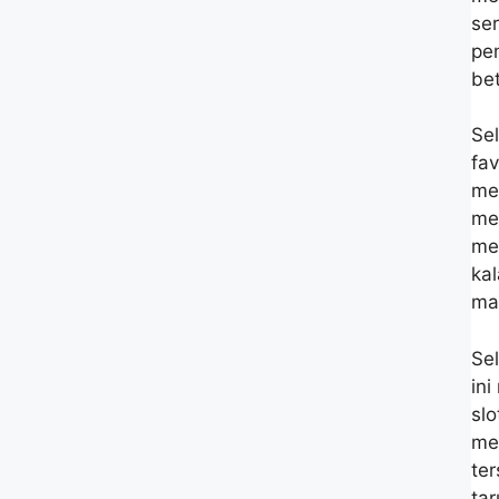
ser
pe
be
Sel
fa
me
me
me
ka
ma
Sel
in
slo
me
ter
ta