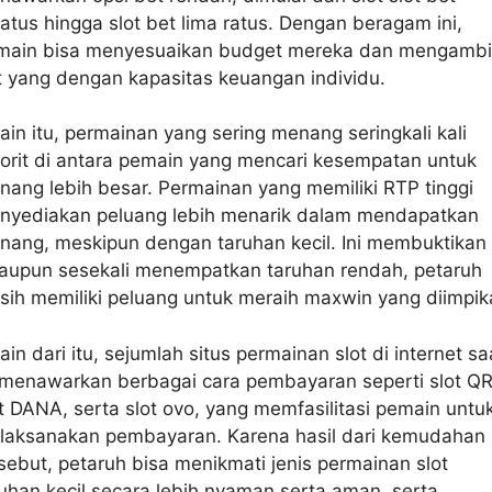
atus hingga slot bet lima ratus. Dengan beragam ini,
main bisa menyesuaikan budget mereka dan mengambi
t yang dengan kapasitas keuangan individu.
ain itu, permainan yang sering menang seringkali kali
vorit di antara pemain yang mencari kesempatan untuk
nang lebih besar. Permainan yang memiliki RTP tinggi
nyediakan peluang lebih menarik dalam mendapatkan
nang, meskipun dengan taruhan kecil. Ini membuktikan
laupun sesekali menempatkan taruhan rendah, petaruh
sih memiliki peluang untuk meraih maxwin yang diimpik
ain dari itu, sejumlah situs permainan slot di internet sa
i menawarkan berbagai cara pembayaran seperti slot QR
t DANA, serta slot ovo, yang memfasilitasi pemain untu
laksanakan pembayaran. Karena hasil dari kemudahan
sebut, petaruh bisa menikmati jenis permainan slot
ruhan kecil secara lebih nyaman serta aman, serta