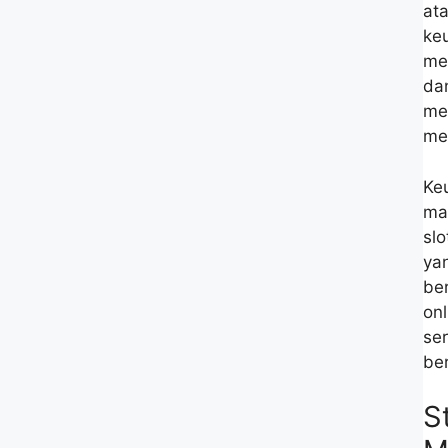
at
ke
me
da
me
men
Keu
ma
slo
ya
be
on
se
be
S