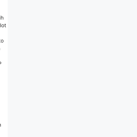
ih
lot
to
a
P
n