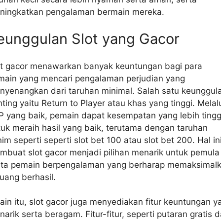
ningkatkan pengalaman bermain mereka.
eunggulan Slot yang Gacor
ot gacor menawarkan banyak keuntungan bagi para
main yang mencari pengalaman perjudian yang
nyenangkan dari taruhan minimal. Salah satu keunggul
ting yaitu Return to Player atau khas yang tinggi. Melal
P yang baik, pemain dapat kesempatan yang lebih tingg
tuk meraih hasil yang baik, terutama dengan taruhan
im seperti seperti slot bet 100 atau slot bet 200. Hal in
mbuat slot gacor menjadi pilihan menarik untuk pemula
rta pemain berpengalaman yang berharap memaksimal
uang berhasil.
ain itu, slot gacor juga menyediakan fitur keuntungan y
arik serta beragam. Fitur-fitur, seperti putaran gratis 