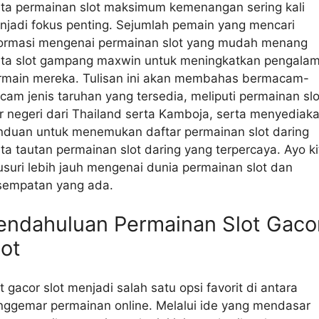
rta permainan slot maksimum kemenangan sering kali
njadi fokus penting. Sejumlah pemain yang mencari
formasi mengenai permainan slot yang mudah menang
rta slot gampang maxwin untuk meningkatkan pengala
rmain mereka. Tulisan ini akan membahas bermacam-
cam jenis taruhan yang tersedia, meliputi permainan slo
ar negeri dari Thailand serta Kamboja, serta menyediak
nduan untuk menemukan daftar permainan slot daring
ta tautan permainan slot daring yang terpercaya. Ayo ki
usuri lebih jauh mengenai dunia permainan slot dan
sempatan yang ada.
endahuluan Permainan Slot Gaco
lot
t gacor slot menjadi salah satu opsi favorit di antara
nggemar permainan online. Melalui ide yang mendasar