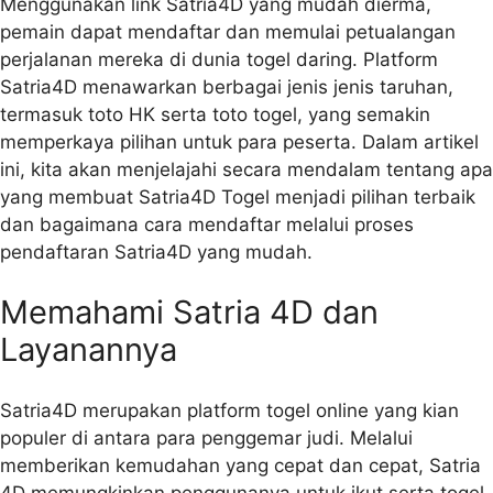
Menggunakan link Satria4D yang mudah dierma,
pemain dapat mendaftar dan memulai petualangan
perjalanan mereka di dunia togel daring. Platform
Satria4D menawarkan berbagai jenis jenis taruhan,
termasuk toto HK serta toto togel, yang semakin
memperkaya pilihan untuk para peserta. Dalam artikel
ini, kita akan menjelajahi secara mendalam tentang apa
yang membuat Satria4D Togel menjadi pilihan terbaik
dan bagaimana cara mendaftar melalui proses
pendaftaran Satria4D yang mudah.
Memahami Satria 4D dan
Layanannya
Satria4D merupakan platform togel online yang kian
populer di antara para penggemar judi. Melalui
memberikan kemudahan yang cepat dan cepat, Satria
4D memungkinkan penggunanya untuk ikut serta togel