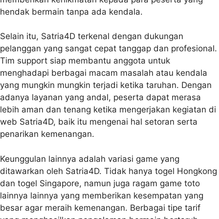
hendak bermain tanpa ada kendala.
Selain itu, Satria4D terkenal dengan dukungan
pelanggan yang sangat cepat tanggap dan profesional.
Tim support siap membantu anggota untuk
menghadapi berbagai macam masalah atau kendala
yang mungkin mungkin terjadi ketika taruhan. Dengan
adanya layanan yang andal, peserta dapat merasa
lebih aman dan tenang ketika mengerjakan kegiatan di
web Satria4D, baik itu mengenai hal setoran serta
penarikan kemenangan.
Keunggulan lainnya adalah variasi game yang
ditawarkan oleh Satria4D. Tidak hanya togel Hongkong
dan togel Singapore, namun juga ragam game toto
lainnya lainnya yang memberikan kesempatan yang
besar agar meraih kemenangan. Berbagai tipe tarif