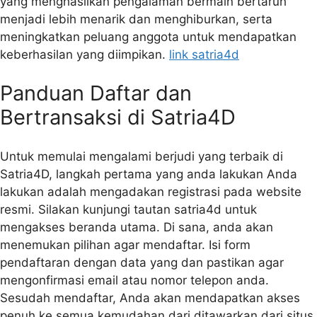
yang menghasilkan pengalaman bermain bertaruh
menjadi lebih menarik dan menghiburkan, serta
meningkatkan peluang anggota untuk mendapatkan
keberhasilan yang diimpikan.
link satria4d
Panduan Daftar dan
Bertransaksi di Satria4D
Untuk memulai mengalami berjudi yang terbaik di
Satria4D, langkah pertama yang anda lakukan Anda
lakukan adalah mengadakan registrasi pada website
resmi. Silakan kunjungi tautan satria4d untuk
mengakses beranda utama. Di sana, anda akan
menemukan pilihan agar mendaftar. Isi form
pendaftaran dengan data yang dan pastikan agar
mengonfirmasi email atau nomor telepon anda.
Sesudah mendaftar, Anda akan mendapatkan akses
penuh ke semua kemudahan dari ditawarkan dari situs