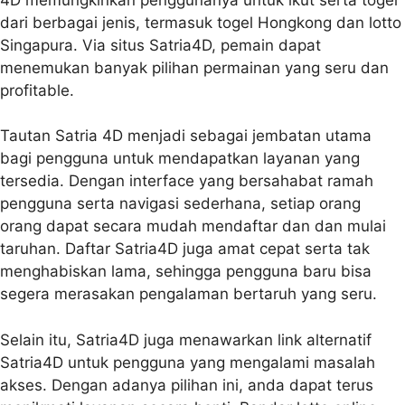
dari berbagai jenis, termasuk togel Hongkong dan lotto
Singapura. Via situs Satria4D, pemain dapat
menemukan banyak pilihan permainan yang seru dan
profitable.
Tautan Satria 4D menjadi sebagai jembatan utama
bagi pengguna untuk mendapatkan layanan yang
tersedia. Dengan interface yang bersahabat ramah
pengguna serta navigasi sederhana, setiap orang
orang dapat secara mudah mendaftar dan dan mulai
taruhan. Daftar Satria4D juga amat cepat serta tak
menghabiskan lama, sehingga pengguna baru bisa
segera merasakan pengalaman bertaruh yang seru.
Selain itu, Satria4D juga menawarkan link alternatif
Satria4D untuk pengguna yang mengalami masalah
akses. Dengan adanya pilihan ini, anda dapat terus