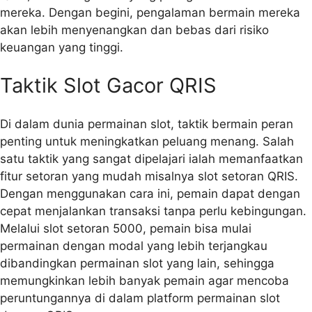
mereka. Dengan begini, pengalaman bermain mereka
akan lebih menyenangkan dan bebas dari risiko
keuangan yang tinggi.
Taktik Slot Gacor QRIS
Di dalam dunia permainan slot, taktik bermain peran
penting untuk meningkatkan peluang menang. Salah
satu taktik yang sangat dipelajari ialah memanfaatkan
fitur setoran yang mudah misalnya slot setoran QRIS.
Dengan menggunakan cara ini, pemain dapat dengan
cepat menjalankan transaksi tanpa perlu kebingungan.
Melalui slot setoran 5000, pemain bisa mulai
permainan dengan modal yang lebih terjangkau
dibandingkan permainan slot yang lain, sehingga
memungkinkan lebih banyak pemain agar mencoba
peruntungannya di dalam platform permainan slot