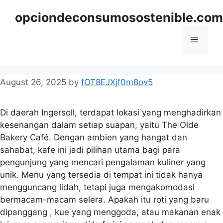
Skip
opciondeconsumosostenible.com
to
content
Menu
August 26, 2025
by
fOT8EJXjf0m8ov5
Di daerah Ingersoll, terdapat lokasi yang menghadirkan
kesenangan dalam setiap suapan, yaitu The Olde
Bakery Café. Dengan ambien yang hangat dan
sahabat, kafe ini jadi pilihan utama bagi para
pengunjung yang mencari pengalaman kuliner yang
unik. Menu yang tersedia di tempat ini tidak hanya
mengguncang lidah, tetapi juga mengakomodasi
bermacam-macam selera. Apakah itu roti yang baru
dipanggang , kue yang menggoda, atau makanan enak