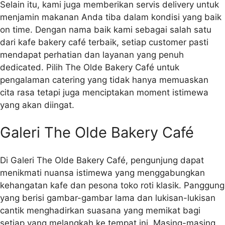
Selain itu, kami juga memberikan servis delivery untuk
menjamin makanan Anda tiba dalam kondisi yang baik
on time. Dengan nama baik kami sebagai salah satu
dari kafe bakery café terbaik, setiap customer pasti
mendapat perhatian dan layanan yang penuh
dedicated. Pilih The Olde Bakery Café untuk
pengalaman catering yang tidak hanya memuaskan
cita rasa tetapi juga menciptakan moment istimewa
yang akan diingat.
Galeri The Olde Bakery Café
Di Galeri The Olde Bakery Café, pengunjung dapat
menikmati nuansa istimewa yang menggabungkan
kehangatan kafe dan pesona toko roti klasik. Panggung
yang berisi gambar-gambar lama dan lukisan-lukisan
cantik menghadirkan suasana yang memikat bagi
setiap yang melangkah ke tempat ini. Masing-masing