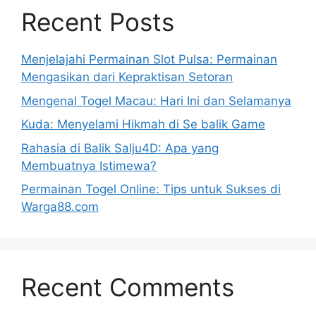
Recent Posts
Menjelajahi Permainan Slot Pulsa: Permainan
Mengasikan dari Kepraktisan Setoran
Mengenal Togel Macau: Hari Ini dan Selamanya
Kuda: Menyelami Hikmah di Se balik Game
Rahasia di Balik Salju4D: Apa yang
Membuatnya Istimewa?
Permainan Togel Online: Tips untuk Sukses di
Warga88.com
Recent Comments