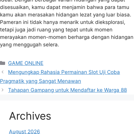
disesuaikan, kamu dapat menjamin bahwa para tamu
kamu akan merasakan hidangan lezat yang luar biasa.
Pameran ini tidak hanya menarik untuk dieksplorasi,
tetapi juga jadi ruang yang tepat untuk momen
merayakan momen-momen berharga dengan hidangan
yang menggugah selera.
Categories
GAME ONLINE
Mengungkap Rahasia Permainan Slot Uji Coba
Pragmatik yang Sangat Menawan
Tahapan Gampang untuk Mendaftar ke Warga 88
Archives
August 2026