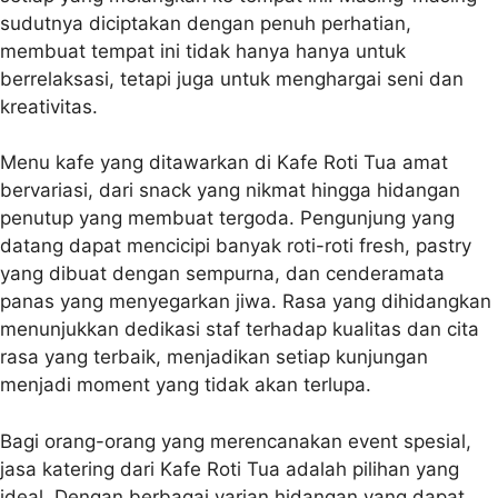
sudutnya diciptakan dengan penuh perhatian,
membuat tempat ini tidak hanya hanya untuk
berrelaksasi, tetapi juga untuk menghargai seni dan
kreativitas.
Menu kafe yang ditawarkan di Kafe Roti Tua amat
bervariasi, dari snack yang nikmat hingga hidangan
penutup yang membuat tergoda. Pengunjung yang
datang dapat mencicipi banyak roti-roti fresh, pastry
yang dibuat dengan sempurna, dan cenderamata
panas yang menyegarkan jiwa. Rasa yang dihidangkan
menunjukkan dedikasi staf terhadap kualitas dan cita
rasa yang terbaik, menjadikan setiap kunjungan
menjadi moment yang tidak akan terlupa.
Bagi orang-orang yang merencanakan event spesial,
jasa katering dari Kafe Roti Tua adalah pilihan yang
ideal. Dengan berbagai varian hidangan yang dapat