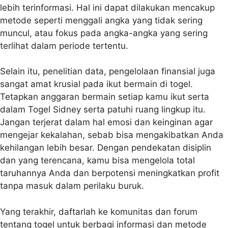
lebih terinformasi. Hal ini dapat dilakukan mencakup
metode seperti menggali angka yang tidak sering
muncul, atau fokus pada angka-angka yang sering
terlihat dalam periode tertentu.
Selain itu, penelitian data, pengelolaan finansial juga
sangat amat krusial pada ikut bermain di togel.
Tetapkan anggaran bermain setiap kamu ikut serta
dalam Togel Sidney serta patuhi ruang lingkup itu.
Jangan terjerat dalam hal emosi dan keinginan agar
mengejar kekalahan, sebab bisa mengakibatkan Anda
kehilangan lebih besar. Dengan pendekatan disiplin
dan yang terencana, kamu bisa mengelola total
taruhannya Anda dan berpotensi meningkatkan profit
tanpa masuk dalam perilaku buruk.
Yang terakhir, daftarlah ke komunitas dan forum
tentang togel untuk berbagi informasi dan metode