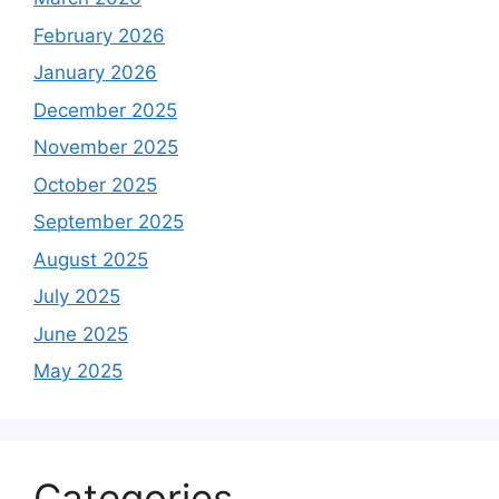
February 2026
January 2026
December 2025
November 2025
October 2025
September 2025
August 2025
July 2025
June 2025
May 2025
Categories