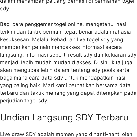
dalam menambah peluang berhasil di permainan togel
sdy.
Bagi para penggemar togel online, mengetahui hasil
terkini dan taktik bermain tepat benar adalah rahasia
kesuksesan. Melalui kehadiran live togel sdy yang
memberikan pemain mengakses informasi secara
langsung, informasi seperti result sdy dan keluaran sdy
menjadi lebih mudah mudah diakses. Di sini, kita juga
akan mengupas lebih dalam tentang sdy pools serta
bagaimana cara data sdy untuk mendapatkan hasil
yang paling baik. Mari kami perhatikan bersama data
terbaru dan taktik menang yang dapat diterapkan pada
perjudian togel sdy.
Undian Langsung SDY Terbaru
Live draw SDY adalah momen yang dinanti-nanti oleh