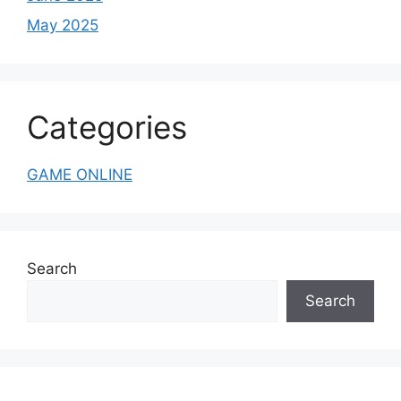
May 2025
Categories
GAME ONLINE
Search
Search