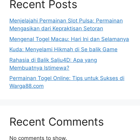
Recent Posts
Menjelajahi Permainan Slot Pulsa: Permainan
Mengasikan dari Kepraktisan Setoran
Mengenal Togel Macau: Hari Ini dan Selamanya
Kuda: Menyelami Hikmah di Se balik Game
Rahasia di Balik Salju4D: Apa yang
Membuatnya Istimewa?
Permainan Togel Online: Tips untuk Sukses di
Warga88.com
Recent Comments
No comments to show.