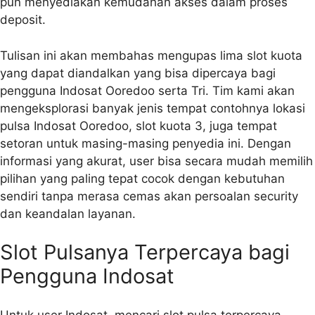
pun menyediakan kemudahan akses dalam proses
deposit.
Tulisan ini akan membahas mengupas lima slot kuota
yang dapat diandalkan yang bisa dipercaya bagi
pengguna Indosat Ooredoo serta Tri. Tim kami akan
mengeksplorasi banyak jenis tempat contohnya lokasi
pulsa Indosat Ooredoo, slot kuota 3, juga tempat
setoran untuk masing-masing penyedia ini. Dengan
informasi yang akurat, user bisa secara mudah memilih
pilihan yang paling tepat cocok dengan kebutuhan
sendiri tanpa merasa cemas akan persoalan security
dan keandalan layanan.
Slot Pulsanya Terpercaya bagi
Pengguna Indosat
Untuk user Indosat, mencari slot pulsa terpercaya