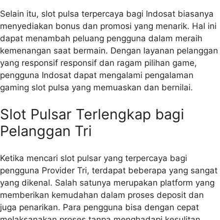
Selain itu, slot pulsa terpercaya bagi Indosat biasanya
menyediakan bonus dan promosi yang menarik. Hal ini
dapat menambah peluang pengguna dalam meraih
kemenangan saat bermain. Dengan layanan pelanggan
yang responsif responsif dan ragam pilihan game,
pengguna Indosat dapat mengalami pengalaman
gaming slot pulsa yang memuaskan dan bernilai.
Slot Pulsar Terlengkap bagi
Pelanggan Tri
Ketika mencari slot pulsar yang terpercaya bagi
pengguna Provider Tri, terdapat beberapa yang sangat
yang dikenal. Salah satunya merupakan platform yang
memberikan kemudahan dalam proses deposit dan
juga penarikan. Para pengguna bisa dengan cepat
melaksanakan proses tanpa menghadapi kesulitan,