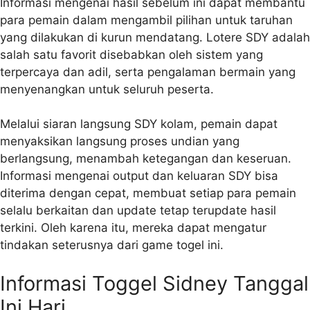
Informasi mengenai hasil sebelum ini dapat membantu
para pemain dalam mengambil pilihan untuk taruhan
yang dilakukan di kurun mendatang. Lotere SDY adalah
salah satu favorit disebabkan oleh sistem yang
terpercaya dan adil, serta pengalaman bermain yang
menyenangkan untuk seluruh peserta.
Melalui siaran langsung SDY kolam, pemain dapat
menyaksikan langsung proses undian yang
berlangsung, menambah ketegangan dan keseruan.
Informasi mengenai output dan keluaran SDY bisa
diterima dengan cepat, membuat setiap para pemain
selalu berkaitan dan update tetap terupdate hasil
terkini. Oleh karena itu, mereka dapat mengatur
tindakan seterusnya dari game togel ini.
Informasi Toggel Sidney Tanggal
Ini Hari