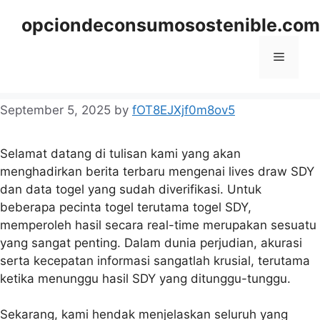
Skip
opciondeconsumosostenible.com
to
content
Menu
September 5, 2025
by
fOT8EJXjf0m8ov5
Selamat datang di tulisan kami yang akan
menghadirkan berita terbaru mengenai lives draw SDY
dan data togel yang sudah diverifikasi. Untuk
beberapa pecinta togel terutama togel SDY,
memperoleh hasil secara real-time merupakan sesuatu
yang sangat penting. Dalam dunia perjudian, akurasi
serta kecepatan informasi sangatlah krusial, terutama
ketika menunggu hasil SDY yang ditunggu-tunggu.
Sekarang, kami hendak menjelaskan seluruh yang