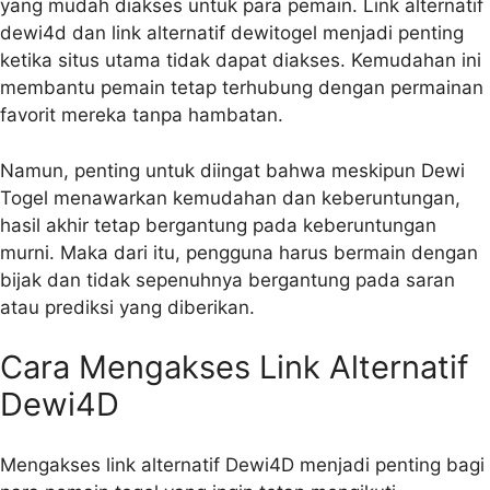
yang mudah diakses untuk para pemain. Link alternatif
dewi4d dan link alternatif dewitogel menjadi penting
ketika situs utama tidak dapat diakses. Kemudahan ini
membantu pemain tetap terhubung dengan permainan
favorit mereka tanpa hambatan.
Namun, penting untuk diingat bahwa meskipun Dewi
Togel menawarkan kemudahan dan keberuntungan,
hasil akhir tetap bergantung pada keberuntungan
murni. Maka dari itu, pengguna harus bermain dengan
bijak dan tidak sepenuhnya bergantung pada saran
atau prediksi yang diberikan.
Cara Mengakses Link Alternatif
Dewi4D
Mengakses link alternatif Dewi4D menjadi penting bagi