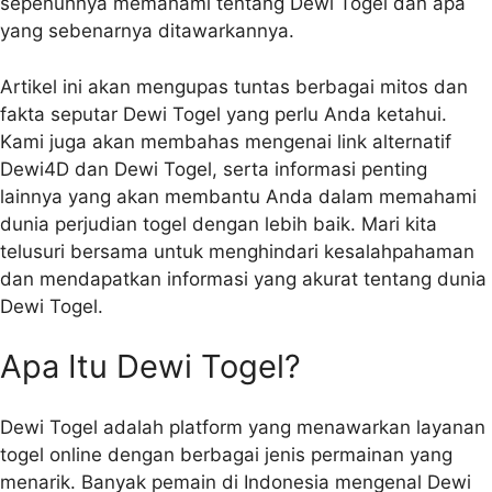
sepenuhnya memahami tentang Dewi Togel dan apa
yang sebenarnya ditawarkannya.
Artikel ini akan mengupas tuntas berbagai mitos dan
fakta seputar Dewi Togel yang perlu Anda ketahui.
Kami juga akan membahas mengenai link alternatif
Dewi4D dan Dewi Togel, serta informasi penting
lainnya yang akan membantu Anda dalam memahami
dunia perjudian togel dengan lebih baik. Mari kita
telusuri bersama untuk menghindari kesalahpahaman
dan mendapatkan informasi yang akurat tentang dunia
Dewi Togel.
Apa Itu Dewi Togel?
Dewi Togel adalah platform yang menawarkan layanan
togel online dengan berbagai jenis permainan yang
menarik. Banyak pemain di Indonesia mengenal Dewi