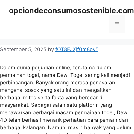
Skip
opciondeconsumosostenible.com
to
content
Menu
September 5, 2025
by
fOT8EJXjf0m8ov5
Dalam dunia perjudian online, terutama dalam
permainan togel, nama Dewi Togel sering kali menjadi
perbincangan. Banyak orang merasa penasaran
mengenai sosok yang satu ini dan mengaitkan
berbagai mitos serta fakta yang beredar di
masyarakat. Sebagai salah satu platform yang
menawarkan berbagai macam permainan togel, Dewi
4D telah berhasil menarik perhatian para pemain dari
berbagai kalangan. Namun, masih banyak yang belum