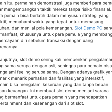
lain itu, permainan demonstrasi juga memberi para pem
ar mengembangkan taktik mereka tanpa risiko finansial.
ra pemain bisa berlatih dalam menyusun strategi yang
ektif, memahami waktu yang tepat untuk memasang
ruhan, dan menilai pola kemenangan.
Slot Demo PG
san
rmanfaat, khususnya untuk para pemula yang memban
percayaan diri sebelum transaksi dengan uang
benarnya.
lanjutnya, slot demo sering kali memberikan pengalama
ng sama serupa dengan asli, sehingga para pemain bis
ngalami feeling serupa sama. Dengan adanya grafik ya
arik menarik perhatian dan fasilitas yang interaktif,
main bisa mengalami keseruan yang dari tanpa beban
ban keuangan. Ini membuat slot demo menjadi sarana
ng bermanfaat untuk para pemain yang mendapatkan
ertainment dan kesenangan dari slot slot.