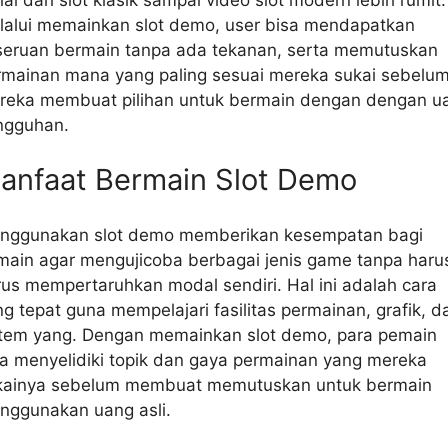
lalui memainkan slot demo, user bisa mendapatkan
seruan bermain tanpa ada tekanan, serta memutuskan
rmainan mana yang paling sesuai mereka sukai sebelu
reka membuat pilihan untuk bermain dengan dengan u
ngguhan.
anfaat Bermain Slot Demo
nggunakan slot demo memberikan kesempatan bagi
main agar mengujicoba berbagai jenis game tanpa haru
rus mempertaruhkan modal sendiri. Hal ini adalah cara
g tepat guna mempelajari fasilitas permainan, grafik, d
stem yang. Dengan memainkan slot demo, para pemain
sa menyelidiki topik dan gaya permainan yang mereka
kainya sebelum membuat memutuskan untuk bermain
nggunakan uang asli.