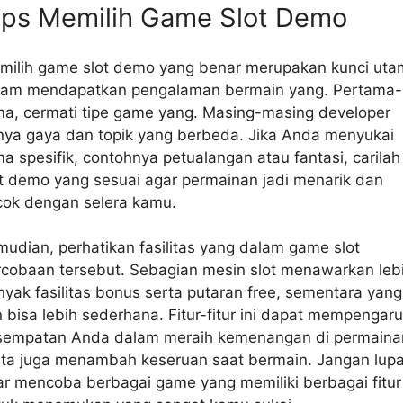
ips Memilih Game Slot Demo
milih game slot demo yang benar merupakan kunci ut
lam mendapatkan pengalaman bermain yang. Pertama-
ma, cermati tipe game yang. Masing-masing developer
nya gaya dan topik yang berbeda. Jika Anda menyukai
a spesifik, contohnya petualangan atau fantasi, carilah
ot demo yang sesuai agar permainan jadi menarik dan
cok dengan selera kamu.
mudian, perhatikan fasilitas yang dalam game slot
rcobaan tersebut. Sebagian mesin slot menawarkan leb
nyak fasilitas bonus serta putaran free, sementara yang
n bisa lebih sederhana. Fitur-fitur ini dapat mempengaru
sempatan Anda dalam meraih kemenangan di permaina
rta juga menambah keseruan saat bermain. Jangan lup
ar mencoba berbagai game yang memiliki berbagai fitur