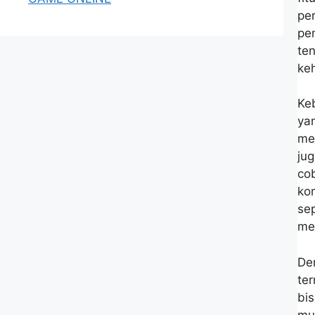
pe
pe
te
ke
Ke
yan
mer
ju
co
ko
sep
me
De
ter
bis
mul