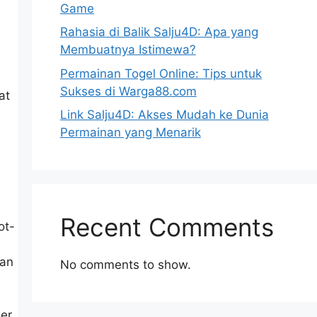
Game
Rahasia di Balik Salju4D: Apa yang
Membuatnya Istimewa?
Permainan Togel Online: Tips untuk
Sukses di Warga88.com
at
Link Salju4D: Akses Mudah ke Dunia
Permainan yang Menarik
Recent Comments
ot-
kan
No comments to show.
der