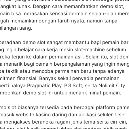
rangkat lunak. Dengan cara memanfaatkan demo slot,
main bisa merasakan sensasi bermain seolah-olah mer
ngah memainkan dengan taruh nyata, namun tanpa
hilangan uang.
beradaan demo slot sangat membantu bagi pemain bar
g ingin belajar cara kerja mesin slot-machine sebelum
eka terjun ke dalam permainan asli. Selain itu, slot de
ga menarik bagi pemain berpengalaman yang ingin meng
ba taktik atau mencoba permainan baru tanpa adanya
mitmen finansial. Banyak sekali penyedia permainan
erti halnya Pragmatic Play, PG Soft, serta Nolimit City
mberikan demo slot ini untuk menarik minat pemain.
mo slot biasanya tersedia pada berbagai platform game
masuk website kasino daring dan aplikasi seluler. User
a mengakses beraneka ragam jenis tema serta ciri-ciri,
ai dari slot klasik sampai video slot modern lebih rumit.