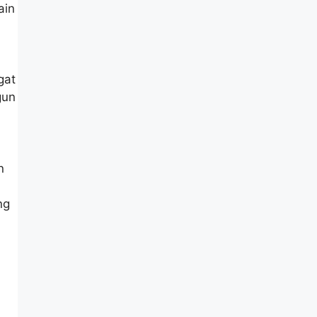
ain
gat
gun
n
a
ng