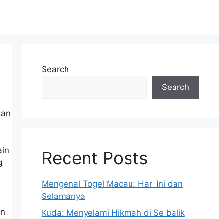
Search
Search
tan
h
ain
Recent Posts
g
Mengenal Togel Macau: Hari Ini dan
Selamanya
in
Kuda: Menyelami Hikmah di Se balik