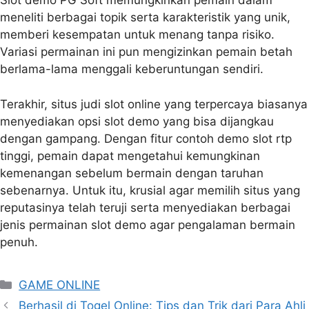
Slot demo PG Soft memungkinkan pemain dalam
meneliti berbagai topik serta karakteristik yang unik,
memberi kesempatan untuk menang tanpa risiko.
Variasi permainan ini pun mengizinkan pemain betah
berlama-lama menggali keberuntungan sendiri.
Terakhir, situs judi slot online yang terpercaya biasanya
menyediakan opsi slot demo yang bisa dijangkau
dengan gampang. Dengan fitur contoh demo slot rtp
tinggi, pemain dapat mengetahui kemungkinan
kemenangan sebelum bermain dengan taruhan
sebenarnya. Untuk itu, krusial agar memilih situs yang
reputasinya telah teruji serta menyediakan berbagai
jenis permainan slot demo agar pengalaman bermain
penuh.
Categories
GAME ONLINE
Berhasil di Togel Online: Tips dan Trik dari Para Ahli