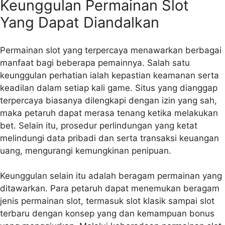
Keunggulan Permainan Slot
Yang Dapat Diandalkan
Permainan slot yang terpercaya menawarkan berbagai
manfaat bagi beberapa pemainnya. Salah satu
keunggulan perhatian ialah kepastian keamanan serta
keadilan dalam setiap kali game. Situs yang dianggap
terpercaya biasanya dilengkapi dengan izin yang sah,
maka petaruh dapat merasa tenang ketika melakukan
bet. Selain itu, prosedur perlindungan yang ketat
melindungi data pribadi dan serta transaksi keuangan
uang, mengurangi kemungkinan penipuan.
Keunggulan selain itu adalah beragam permainan yang
ditawarkan. Para petaruh dapat menemukan beragam
jenis permainan slot, termasuk slot klasik sampai slot
terbaru dengan konsep yang dan kemampuan bonus