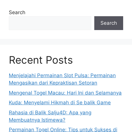
Search
Search
Recent Posts
Menjelajahi Permainan Slot Pulsa: Permainan
Mengasikan dari Kepraktisan Setoran
Mengenal Togel Macau: Hari Ini dan Selamanya
Kuda: Menyelami Hikmah di Se balik Game
Rahasia di Balik Salju4D: Apa yang
Membuatnya Istimewa?
Permainan Togel Online: Tips untuk Sukses di