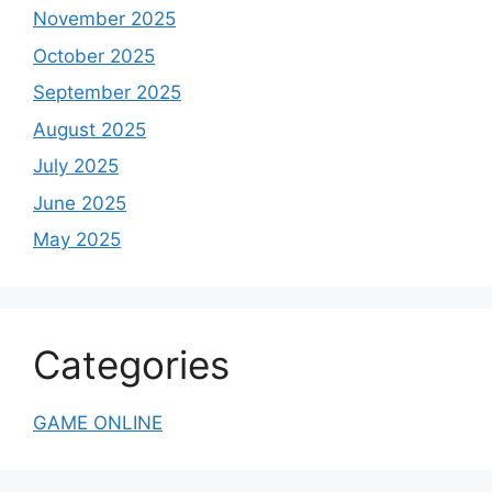
November 2025
October 2025
September 2025
August 2025
July 2025
June 2025
May 2025
Categories
GAME ONLINE