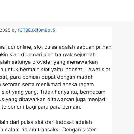
 2025
by
fOT8EJXjf0m8ov5
a judi online, slot pulsa adalah sebuah pilihan
kin kian digemari oleh banyak sejumlah
 Salah satunya provider yang menawarkan
untuk bermain slot yaitu Indosat. Lewat slot
osat, para pemain dapat dengan mudah
 setoran serta menikmati aneka ragam
 slot yang yang. Tidak hanya itu, bermacam
us yang ditawarkan ditawarkan juga menjadi
 tersendiri bagi para para pemain.
lain dari pulsa slot dari Indosat adalah
 dalam dalam transaksi. Dengan sistem