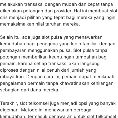
melakukan transaksi dengan mudah dan cepat tanpa
dikenakan potongan dari provider. Hal ini membuat slot
qris menjadi pilihan yang tepat bagi mereka yang ingin
memaksimalkan nilai taruhan mereka.
Selain itu, ada juga slot pulsa yang menawarkan
kemudahan bagi pengguna yang lebih familiar dengan
pembayaran menggunakan pulsa. Slot pulsa tanpa
potongan memberikan keuntungan tambahan bagi
pemain, karena setiap transaksi akan langsung
diproses dengan nilai penuh dari jumlah yang
dibayarkan. Dengan cara ini, pemain dapat menikmati
pengalaman bermain tanpa khawatir akan kehilangan
sebagian dari dana mereka.
Terakhir, slot telkomsel juga menjadi opsi yang banyak
digemari. Metode ini menawarkan berbagai
kemudahan, termasuk penawaran untuk slot telkomsel