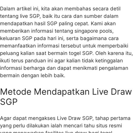
Dalam artikel ini, kita akan membahas secara detil
tentang live SGP, baik itu cara dan sumber dalam
mendapatkan hasil SGP paling cepat. Kami akan
memberikan informasi tentang singapore pools,
keluaran SGP pada hari ini, serta bagaimana cara
memanfaatkan informasi tersebut untuk memperbaiki
peluang kalian saat bermain togel SGP. Oleh karena itu,
ikuti terus panduan ini agar kalian tidak ketinggalan
informasi berharga dan dapat menikmati pengalaman
bermain dengan lebih baik.
Metode Mendapatkan Live Draw
SGP
Agar dapat mengakses Live Draw SGP, tahap pertama
yang perlu dilakukan ialah mencari tahu situs resmi
yang menawarkan fasilitas live draw bagi togel