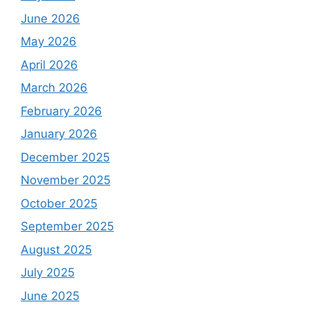
June 2026
May 2026
April 2026
March 2026
February 2026
January 2026
December 2025
November 2025
October 2025
September 2025
August 2025
July 2025
June 2025