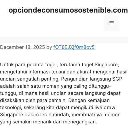
Skip
opciondeconsumosostenible.com
to
content
Menu
December 18, 2025
by
fOT8EJXjf0m8ov5
Untuk para pecinta togel, terutama togel Singapore,
mengetahui informasi terkini dan akurat mengenai hasil
undian sangatlah penting. Pengundian langsung SGP
adalah salah satu momen yang paling ditunggu-
tunggu, di mana hasil undian secara langsung dapat
disaksikan oleh para pemain. Dengan kemajuan
teknologi, sekarang kita dapat mengikuti live draw
Singapore dalam lebih mudah, membuatnya momen
yang semakin menarik dan menegangkan.