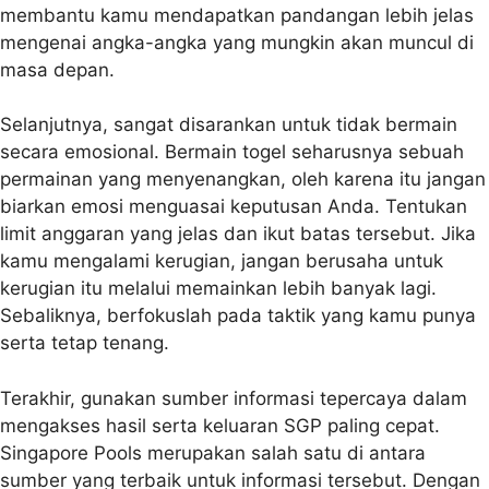
membantu kamu mendapatkan pandangan lebih jelas
mengenai angka-angka yang mungkin akan muncul di
masa depan.
Selanjutnya, sangat disarankan untuk tidak bermain
secara emosional. Bermain togel seharusnya sebuah
permainan yang menyenangkan, oleh karena itu jangan
biarkan emosi menguasai keputusan Anda. Tentukan
limit anggaran yang jelas dan ikut batas tersebut. Jika
kamu mengalami kerugian, jangan berusaha untuk
kerugian itu melalui memainkan lebih banyak lagi.
Sebaliknya, berfokuslah pada taktik yang kamu punya
serta tetap tenang.
Terakhir, gunakan sumber informasi tepercaya dalam
mengakses hasil serta keluaran SGP paling cepat.
Singapore Pools merupakan salah satu di antara
sumber yang terbaik untuk informasi tersebut. Dengan