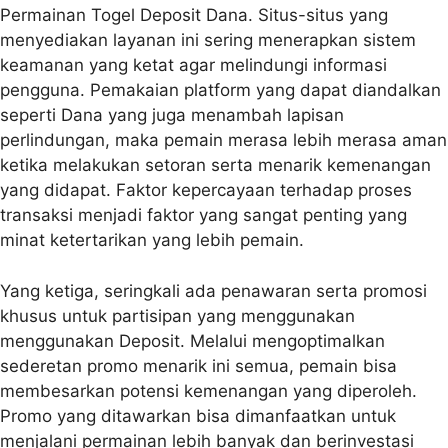
Permainan Togel Deposit Dana. Situs-situs yang
menyediakan layanan ini sering menerapkan sistem
keamanan yang ketat agar melindungi informasi
pengguna. Pemakaian platform yang dapat diandalkan
seperti Dana yang juga menambah lapisan
perlindungan, maka pemain merasa lebih merasa aman
ketika melakukan setoran serta menarik kemenangan
yang didapat. Faktor kepercayaan terhadap proses
transaksi menjadi faktor yang sangat penting yang
minat ketertarikan yang lebih pemain.
Yang ketiga, seringkali ada penawaran serta promosi
khusus untuk partisipan yang menggunakan
menggunakan Deposit. Melalui mengoptimalkan
sederetan promo menarik ini semua, pemain bisa
membesarkan potensi kemenangan yang diperoleh.
Promo yang ditawarkan bisa dimanfaatkan untuk
menjalani permainan lebih banyak dan berinvestasi