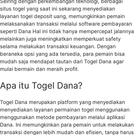
Seiring dengan perkembangan teknologi, berbagai
situs togel yang saat ini sekarang menyediakan
layanan togel deposit uang, memungkinkan pemain
melaksanakan transaksi melalui software pembayaran
seperti Dana Hal ini tidak hanya mempercepat jalannya
melainkan juga meningkatkan memperkuat safety
selama melakukan transaksi keuangan. Dengan
beraneka opsi yang ada tersedia, para pemain bisa
mudah saja mendapat tautan dari Togel Dana agar
mulai bermain dan meraih profit.
Apa itu Togel Dana?
Togel Dana merupakan platform yang menyediakan
menyediakan layanan permainan togel menggunakan
menggunakan metode pembayaran melalui aplikasi
Dana. Ini memungkinkan para pemain untuk melakukan
transaksi dengan lebih mudah dan efisien, tanpa harus