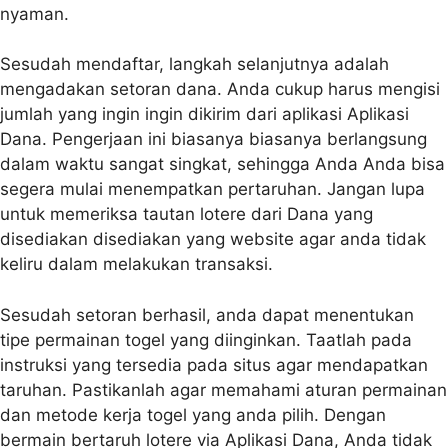
nyaman.
Sesudah mendaftar, langkah selanjutnya adalah
mengadakan setoran dana. Anda cukup harus mengisi
jumlah yang ingin ingin dikirim dari aplikasi Aplikasi
Dana. Pengerjaan ini biasanya biasanya berlangsung
dalam waktu sangat singkat, sehingga Anda Anda bisa
segera mulai menempatkan pertaruhan. Jangan lupa
untuk memeriksa tautan lotere dari Dana yang
disediakan disediakan yang website agar anda tidak
keliru dalam melakukan transaksi.
Sesudah setoran berhasil, anda dapat menentukan
tipe permainan togel yang diinginkan. Taatlah pada
instruksi yang tersedia pada situs agar mendapatkan
taruhan. Pastikanlah agar memahami aturan permainan
dan metode kerja togel yang anda pilih. Dengan
bermain bertaruh lotere via Aplikasi Dana, Anda tidak