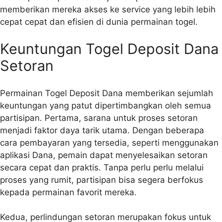
memberikan mereka akses ke service yang lebih lebih
cepat cepat dan efisien di dunia permainan togel.
Keuntungan Togel Deposit Dana
Setoran
Permainan Togel Deposit Dana memberikan sejumlah
keuntungan yang patut dipertimbangkan oleh semua
partisipan. Pertama, sarana untuk proses setoran
menjadi faktor daya tarik utama. Dengan beberapa
cara pembayaran yang tersedia, seperti menggunakan
aplikasi Dana, pemain dapat menyelesaikan setoran
secara cepat dan praktis. Tanpa perlu perlu melalui
proses yang rumit, partisipan bisa segera berfokus
kepada permainan favorit mereka.
Kedua, perlindungan setoran merupakan fokus untuk