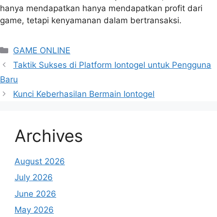
hanya mendapatkan hanya mendapatkan profit dari
game, tetapi kenyamanan dalam bertransaksi.
Categories
GAME ONLINE
Taktik Sukses di Platform Iontogel untuk Pengguna
Baru
Kunci Keberhasilan Bermain Iontogel
Archives
August 2026
July 2026
June 2026
May 2026