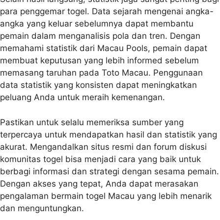
para penggemar togel. Data sejarah mengenai angka-
angka yang keluar sebelumnya dapat membantu
pemain dalam menganalisis pola dan tren. Dengan
memahami statistik dari Macau Pools, pemain dapat
membuat keputusan yang lebih informed sebelum
memasang taruhan pada Toto Macau. Penggunaan
data statistik yang konsisten dapat meningkatkan
peluang Anda untuk meraih kemenangan.
Pastikan untuk selalu memeriksa sumber yang
terpercaya untuk mendapatkan hasil dan statistik yang
akurat. Mengandalkan situs resmi dan forum diskusi
komunitas togel bisa menjadi cara yang baik untuk
berbagi informasi dan strategi dengan sesama pemain.
Dengan akses yang tepat, Anda dapat merasakan
pengalaman bermain togel Macau yang lebih menarik
dan menguntungkan.