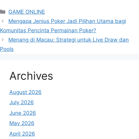
Categories
GAME ONLINE
Mengapa Jenius Poker Jadi Pilihan Utama bagi
Komunitas Pencinta Permainan Poker?
Menang di Macau: Strategi untuk Live Draw dan
Pools
Archives
August 2026
July 2026
June 2026
May 2026
April 2026