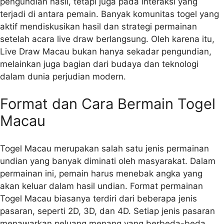
pengundian hasil, tetapi juga pada interaksi yang
terjadi di antara pemain. Banyak komunitas togel yang
aktif mendiskusikan hasil dan strategi permainan
setelah acara live draw berlangsung. Oleh karena itu,
Live Draw Macau bukan hanya sekadar pengundian,
melainkan juga bagian dari budaya dan teknologi
dalam dunia perjudian modern.
Format dan Cara Bermain Togel
Macau
Togel Macau merupakan salah satu jenis permainan
undian yang banyak diminati oleh masyarakat. Dalam
permainan ini, pemain harus menebak angka yang
akan keluar dalam hasil undian. Format permainan
Togel Macau biasanya terdiri dari beberapa jenis
pasaran, seperti 2D, 3D, dan 4D. Setiap jenis pasaran
menawarkan peluang menang yang berbeda-beda.