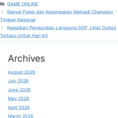
Categories
GAME ONLINE
Rakyat Poker dan Kesempatan Menjadi Champion
Tingkat Nasional
Keajaiban Pengundian Langsung SGP: Lihat Output
Terbaru Untuk Hari Ini!
Archives
August 2026
July 2026
June 2026
May 2026
April 2026
March 2026