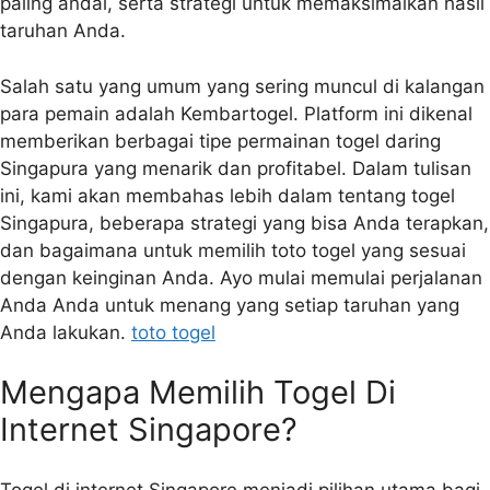
paling andal, serta strategi untuk memaksimalkan hasil
taruhan Anda.
Salah satu yang umum yang sering muncul di kalangan
para pemain adalah Kembartogel. Platform ini dikenal
memberikan berbagai tipe permainan togel daring
Singapura yang menarik dan profitabel. Dalam tulisan
ini, kami akan membahas lebih dalam tentang togel
Singapura, beberapa strategi yang bisa Anda terapkan,
dan bagaimana untuk memilih toto togel yang sesuai
dengan keinginan Anda. Ayo mulai memulai perjalanan
Anda Anda untuk menang yang setiap taruhan yang
Anda lakukan.
toto togel
Mengapa Memilih Togel Di
Internet Singapore?
Togel di internet Singapore menjadi pilihan utama bagi