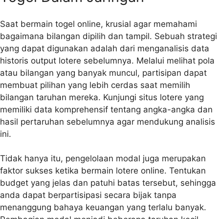
Saat bermain togel online, krusial agar memahami
bagaimana bilangan dipilih dan tampil. Sebuah strategi
yang dapat digunakan adalah dari menganalisis data
historis output lotere sebelumnya. Melalui melihat pola
atau bilangan yang banyak muncul, partisipan dapat
membuat pilihan yang lebih cerdas saat memilih
bilangan taruhan mereka. Kunjungi situs lotere yang
memiliki data komprehensif tentang angka-angka dan
hasil pertaruhan sebelumnya agar mendukung analisis
ini.
Tidak hanya itu, pengelolaan modal juga merupakan
faktor sukses ketika bermain lotere online. Tentukan
budget yang jelas dan patuhi batas tersebut, sehingga
anda dapat berpartisipasi secara bijak tanpa
menanggung bahaya keuangan yang terlalu banyak.