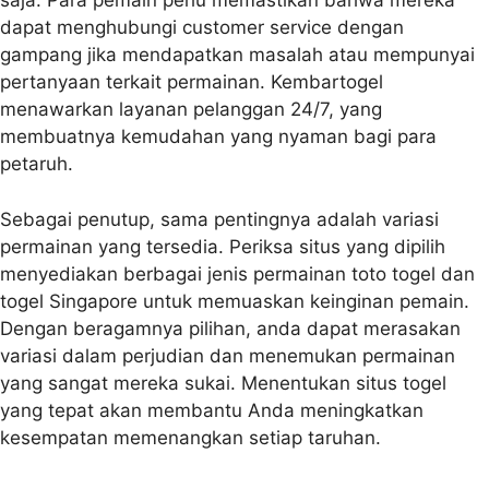
saja. Para pemain perlu memastikan bahwa mereka
dapat menghubungi customer service dengan
gampang jika mendapatkan masalah atau mempunyai
pertanyaan terkait permainan. Kembartogel
menawarkan layanan pelanggan 24/7, yang
membuatnya kemudahan yang nyaman bagi para
petaruh.
Sebagai penutup, sama pentingnya adalah variasi
permainan yang tersedia. Periksa situs yang dipilih
menyediakan berbagai jenis permainan toto togel dan
togel Singapore untuk memuaskan keinginan pemain.
Dengan beragamnya pilihan, anda dapat merasakan
variasi dalam perjudian dan menemukan permainan
yang sangat mereka sukai. Menentukan situs togel
yang tepat akan membantu Anda meningkatkan
kesempatan memenangkan setiap taruhan.