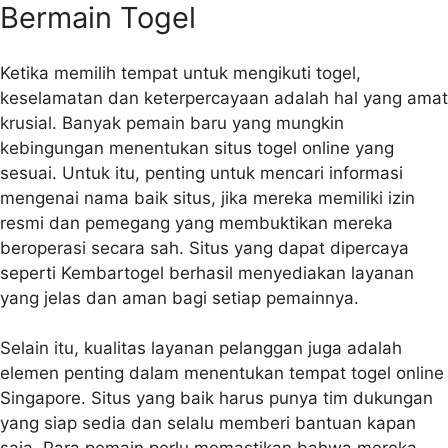
Bermain Togel
Ketika memilih tempat untuk mengikuti togel,
keselamatan dan keterpercayaan adalah hal yang amat
krusial. Banyak pemain baru yang mungkin
kebingungan menentukan situs togel online yang
sesuai. Untuk itu, penting untuk mencari informasi
mengenai nama baik situs, jika mereka memiliki izin
resmi dan pemegang yang membuktikan mereka
beroperasi secara sah. Situs yang dapat dipercaya
seperti Kembartogel berhasil menyediakan layanan
yang jelas dan aman bagi setiap pemainnya.
Selain itu, kualitas layanan pelanggan juga adalah
elemen penting dalam menentukan tempat togel online
Singapore. Situs yang baik harus punya tim dukungan
yang siap sedia dan selalu memberi bantuan kapan