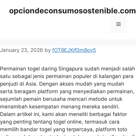
Skip
opciondeconsumosostenible.com
to
content
Menu
January 23, 2026
by
fOT8EJXjf0m8ov5
Permainan togel daring Singapura sudah menjadi salah
satu sebagai jenis permainan populer di kalangan para
penjudi di Asia. Dengan akses mudah yang mudah
serta beragam platform yang menyediakan permainan,
sejumlah pemain berusaha mencari metode untuk
menambah kesempatan menang mereka sendiri.
Dalam artikel ini, kami akan meneliti berbagai faktor
yang penting tentang togel online, termasuk cara
memilih bandar togel yang terpercaya, platform toto