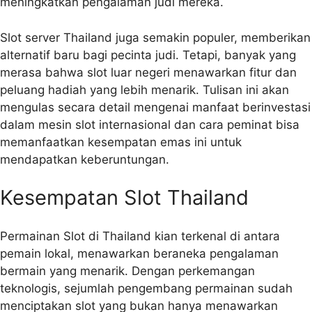
meningkatkan pengalaman judi mereka.
Slot server Thailand juga semakin populer, memberikan
alternatif baru bagi pecinta judi. Tetapi, banyak yang
merasa bahwa slot luar negeri menawarkan fitur dan
peluang hadiah yang lebih menarik. Tulisan ini akan
mengulas secara detail mengenai manfaat berinvestasi
dalam mesin slot internasional dan cara peminat bisa
memanfaatkan kesempatan emas ini untuk
mendapatkan keberuntungan.
Kesempatan Slot Thailand
Permainan Slot di Thailand kian terkenal di antara
pemain lokal, menawarkan beraneka pengalaman
bermain yang menarik. Dengan perkemangan
teknologis, sejumlah pengembang permainan sudah
menciptakan slot yang bukan hanya menawarkan