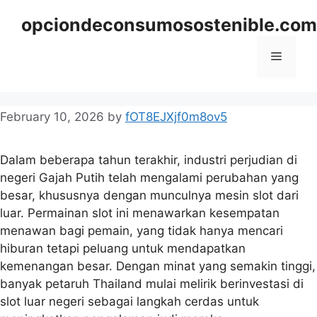
Skip
opciondeconsumosostenible.com
to
content
Menu
February 10, 2026
by
fOT8EJXjf0m8ov5
Dalam beberapa tahun terakhir, industri perjudian di
negeri Gajah Putih telah mengalami perubahan yang
besar, khususnya dengan munculnya mesin slot dari
luar. Permainan slot ini menawarkan kesempatan
menawan bagi pemain, yang tidak hanya mencari
hiburan tetapi peluang untuk mendapatkan
kemenangan besar. Dengan minat yang semakin tinggi,
banyak petaruh Thailand mulai melirik berinvestasi di
slot luar negeri sebagai langkah cerdas untuk