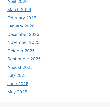
April 2026
March 2026
February 2026
January 2026
December 2025
November 2025
October 2025
September 2025
August 2025
July 2025
June 2025
May 2025