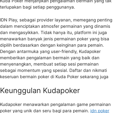
Kuda Poker menjanjikan pengalaman bermain yang tak
terlupakan bagi setiap penggunanya.
IDN Play, sebagai provider layanan, memegang penting
dalam menciptakan atmosfer permainan yang dinamis
dan mengasyikkan. Tidak hanya itu, platform ini juga
menawarkan banyak jenis permainan poker yang bisa
dipilih berdasarkan dengan keinginan para pemain.
Dengan antarmuka yang user-friendly, Kudapoker
memberikan pengalaman bermain yang baik dan
menyenangkan, membuat setiap sesi permainan
sebagai momentum yang spesial. Daftar dan nikmati
keseruan bermain poker di Kuda Poker sekarang juga
Keunggulan Kudapoker
Kudapoker menawarkan pengalaman game permainan
poker yang unik dan seru bagi para pemain.
idn poker