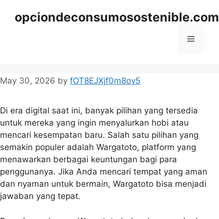
Skip
opciondeconsumosostenible.com
to
content
Menu
May 30, 2026
by
fOT8EJXjf0m8ov5
Di era digital saat ini, banyak pilihan yang tersedia
untuk mereka yang ingin menyalurkan hobi atau
mencari kesempatan baru. Salah satu pilihan yang
semakin populer adalah Wargatoto, platform yang
menawarkan berbagai keuntungan bagi para
penggunanya. Jika Anda mencari tempat yang aman
dan nyaman untuk bermain, Wargatoto bisa menjadi
jawaban yang tepat.