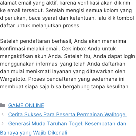
alamat email yang aktif, karena verifikasi akan dikirim
ke email tersebut. Setelah mengisi semua kolom yang
diperlukan, baca syarat dan ketentuan, lalu klik tombol
daftar untuk melanjutkan proses.
Setelah pendaftaran berhasil, Anda akan menerima
konfirmasi melalui email. Cek inbox Anda untuk
mengaktifkan akun Anda. Setelah itu, Anda dapat login
menggunakan informasi yang telah Anda daftarkan
dan mulai menikmati layanan yang ditawarkan oleh
Wargatoto. Proses pendaftaran yang sederhana ini
membuat siapa saja bisa bergabung tanpa kesulitan.
Categories
GAME ONLINE
Cerita Sukses Para Peserta Permainan Walitogel
Generasi Muda Taruhan Togel: Kesempatan dan
Bahaya yang Wajib Dikenali