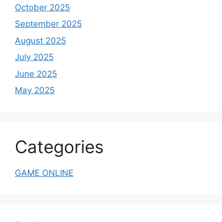
October 2025
September 2025
August 2025
July 2025
June 2025
May 2025
Categories
GAME ONLINE