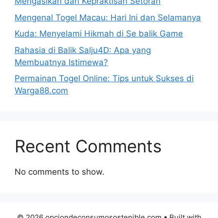
Mengasikan dari Kepraktisan Setoran
Mengenal Togel Macau: Hari Ini dan Selamanya
Kuda: Menyelami Hikmah di Se balik Game
Rahasia di Balik Salju4D: Apa yang
Membuatnya Istimewa?
Permainan Togel Online: Tips untuk Sukses di
Warga88.com
Recent Comments
No comments to show.
© 2026 opciondeconsumosostenible.com
• Built with