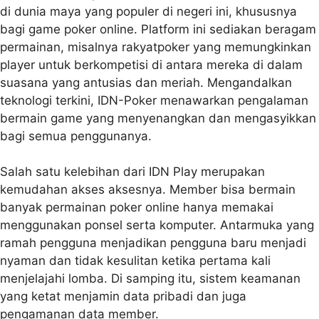
di dunia maya yang populer di negeri ini, khususnya
bagi game poker online. Platform ini sediakan beragam
permainan, misalnya rakyatpoker yang memungkinkan
player untuk berkompetisi di antara mereka di dalam
suasana yang antusias dan meriah. Mengandalkan
teknologi terkini, IDN-Poker menawarkan pengalaman
bermain game yang menyenangkan dan mengasyikkan
bagi semua penggunanya.
Salah satu kelebihan dari IDN Play merupakan
kemudahan akses aksesnya. Member bisa bermain
banyak permainan poker online hanya memakai
menggunakan ponsel serta komputer. Antarmuka yang
ramah pengguna menjadikan pengguna baru menjadi
nyaman dan tidak kesulitan ketika pertama kali
menjelajahi lomba. Di samping itu, sistem keamanan
yang ketat menjamin data pribadi dan juga
pengamanan data member.