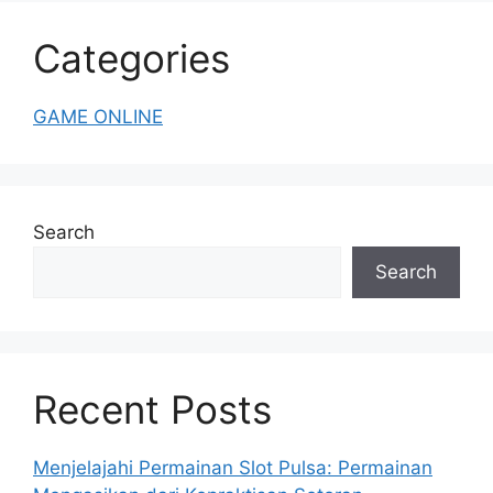
Categories
GAME ONLINE
Search
Search
Recent Posts
Menjelajahi Permainan Slot Pulsa: Permainan