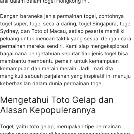
ahli dalam dalam togel Hongkong ini.
Dengan beraneka jenis permainan togel, contohnya
togel super, togel secara daring, togel Singapura, togel
Sydney, dan Toto di Macau, setiap peserta memiliki
peluang untuk mencari taktik yang sesuai dengan cara
permainan mereka sendiri. Kami siap mengeksplorasi
bagaimana pengetahuan seputar tiap jenis togel bisa
membantu membantu pemain untuk kemampuan
kemampuan dan meraih meraih. Jadi, mari kita
mengikuti sebuah perjalanan yang inspiratif ini menuju
keberhasilan dalam dunia permainan togel.
Mengetahui Toto Gelap dan
Alasan Kepopulerannya
Togel, yaitu toto gelap, merupakan tipe permainan
angka yang populer di kalangan menawarkan peluang