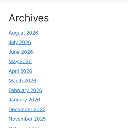
Archives
August 2026
July 2026
June 2026
May 2026
April 2026
March 2026
February 2026
January 2026
December 2025
November 2025