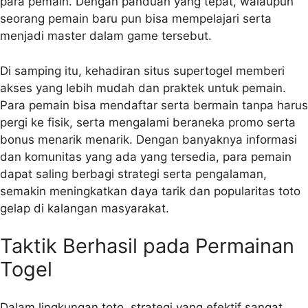
para pemain. Dengan panduan yang tepat, walaupun
seorang pemain baru pun bisa mempelajari serta
menjadi master dalam game tersebut.
Di samping itu, kehadiran situs supertogel memberi
akses yang lebih mudah dan praktek untuk pemain.
Para pemain bisa mendaftar serta bermain tanpa harus
pergi ke fisik, serta mengalami beraneka promo serta
bonus menarik menarik. Dengan banyaknya informasi
dan komunitas yang ada yang tersedia, para pemain
dapat saling berbagi strategi serta pengalaman,
semakin meningkatkan daya tarik dan popularitas toto
gelap di kalangan masyarakat.
Taktik Berhasil pada Permainan
Togel
Dalam lingkungan toto, strategi yang efektif sangat