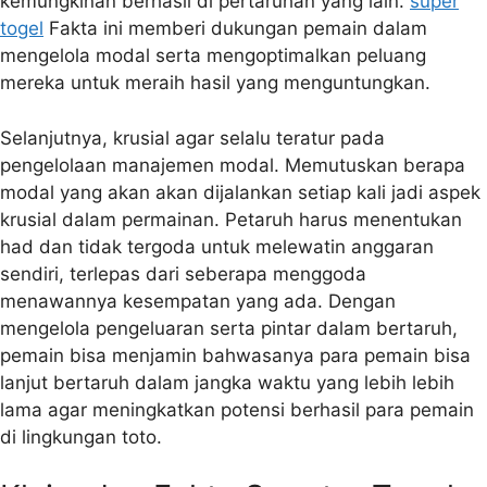
kemungkinan berhasil di pertaruhan yang lain.
super
togel
Fakta ini memberi dukungan pemain dalam
mengelola modal serta mengoptimalkan peluang
mereka untuk meraih hasil yang menguntungkan.
Selanjutnya, krusial agar selalu teratur pada
pengelolaan manajemen modal. Memutuskan berapa
modal yang akan akan dijalankan setiap kali jadi aspek
krusial dalam permainan. Petaruh harus menentukan
had dan tidak tergoda untuk melewatin anggaran
sendiri, terlepas dari seberapa menggoda
menawannya kesempatan yang ada. Dengan
mengelola pengeluaran serta pintar dalam bertaruh,
pemain bisa menjamin bahwasanya para pemain bisa
lanjut bertaruh dalam jangka waktu yang lebih lebih
lama agar meningkatkan potensi berhasil para pemain
di lingkungan toto.