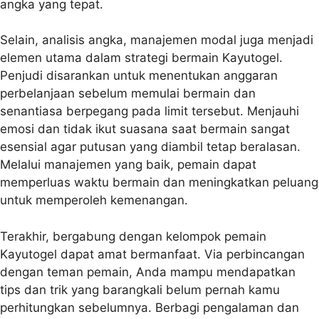
angka yang tepat.
Selain, analisis angka, manajemen modal juga menjadi
elemen utama dalam strategi bermain Kayutogel.
Penjudi disarankan untuk menentukan anggaran
perbelanjaan sebelum memulai bermain dan
senantiasa berpegang pada limit tersebut. Menjauhi
emosi dan tidak ikut suasana saat bermain sangat
esensial agar putusan yang diambil tetap beralasan.
Melalui manajemen yang baik, pemain dapat
memperluas waktu bermain dan meningkatkan peluang
untuk memperoleh kemenangan.
Terakhir, bergabung dengan kelompok pemain
Kayutogel dapat amat bermanfaat. Via perbincangan
dengan teman pemain, Anda mampu mendapatkan
tips dan trik yang barangkali belum pernah kamu
perhitungkan sebelumnya. Berbagi pengalaman dan