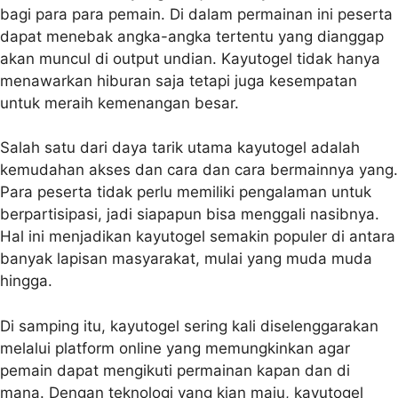
bagi para para pemain. Di dalam permainan ini peserta
dapat menebak angka-angka tertentu yang dianggap
akan muncul di output undian. Kayutogel tidak hanya
menawarkan hiburan saja tetapi juga kesempatan
untuk meraih kemenangan besar.
Salah satu dari daya tarik utama kayutogel adalah
kemudahan akses dan cara dan cara bermainnya yang.
Para peserta tidak perlu memiliki pengalaman untuk
berpartisipasi, jadi siapapun bisa menggali nasibnya.
Hal ini menjadikan kayutogel semakin populer di antara
banyak lapisan masyarakat, mulai yang muda muda
hingga.
Di samping itu, kayutogel sering kali diselenggarakan
melalui platform online yang memungkinkan agar
pemain dapat mengikuti permainan kapan dan di
mana. Dengan teknologi yang kian maju, kayutogel