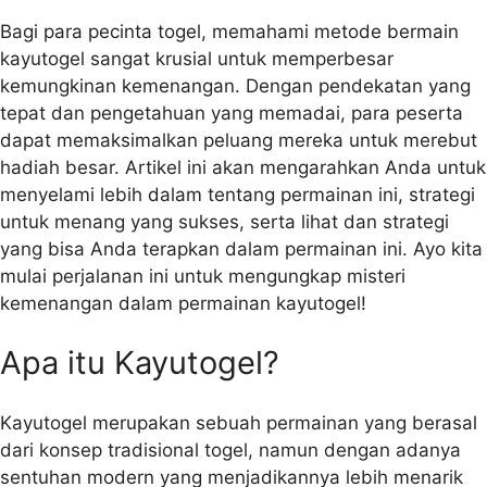
Bagi para pecinta togel, memahami metode bermain
kayutogel sangat krusial untuk memperbesar
kemungkinan kemenangan. Dengan pendekatan yang
tepat dan pengetahuan yang memadai, para peserta
dapat memaksimalkan peluang mereka untuk merebut
hadiah besar. Artikel ini akan mengarahkan Anda untuk
menyelami lebih dalam tentang permainan ini, strategi
untuk menang yang sukses, serta lihat dan strategi
yang bisa Anda terapkan dalam permainan ini. Ayo kita
mulai perjalanan ini untuk mengungkap misteri
kemenangan dalam permainan kayutogel!
Apa itu Kayutogel?
Kayutogel merupakan sebuah permainan yang berasal
dari konsep tradisional togel, namun dengan adanya
sentuhan modern yang menjadikannya lebih menarik