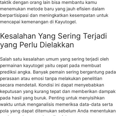
taktik dengan orang lain bisa membantu kamu
menemukan metode baru yang jauh efisien dalam
berpartisipasi dan meningkatkan kesempatan untuk
mencapai kemenangan di Kayutogel.
Kesalahan Yang Sering Terjadi
yang Perlu Dielakkan
Salah satu kesalahan umum yang sering terjadi oleh
permainan kayutogel yaitu cepat pada membuat
prediksi angka. Banyak pemain sering bergantung pada
perasaan atau emosi tanpa melakukan penelitian
secara mendetail. Kondisi ini dapat menyebabkan
keputusan yang kurang tepat dan memberikan dampak
pada hasil yang buruk. Penting untuk menyisihkan
waktu untuk menganalisis memeriksa data-data serta
pola yang dapat ditemukan sebelum Anda menentukan