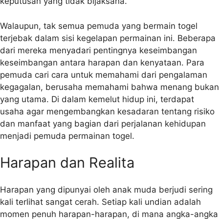
keputusan yang tidak bijaksana.
Walaupun, tak semua pemuda yang bermain togel
terjebak dalam sisi kegelapan permainan ini. Beberapa
dari mereka menyadari pentingnya keseimbangan
keseimbangan antara harapan dan kenyataan. Para
pemuda cari cara untuk memahami dari pengalaman
kegagalan, berusaha memahami bahwa menang bukan
yang utama. Di dalam kemelut hidup ini, terdapat
usaha agar mengembangkan kesadaran tentang risiko
dan manfaat yang bagian dari perjalanan kehidupan
menjadi pemuda permainan togel.
Harapan dan Realita
Harapan yang dipunyai oleh anak muda berjudi sering
kali terlihat sangat cerah. Setiap kali undian adalah
momen penuh harapan-harapan, di mana angka-angka