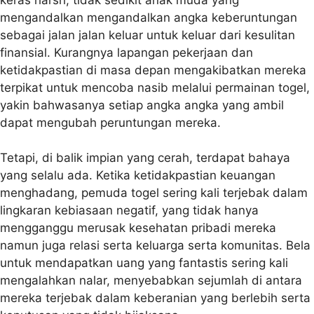
mengandalkan mengandalkan angka keberuntungan
sebagai jalan jalan keluar untuk keluar dari kesulitan
finansial. Kurangnya lapangan pekerjaan dan
ketidakpastian di masa depan mengakibatkan mereka
terpikat untuk mencoba nasib melalui permainan togel,
yakin bahwasanya setiap angka angka yang ambil
dapat mengubah peruntungan mereka.
Tetapi, di balik impian yang cerah, terdapat bahaya
yang selalu ada. Ketika ketidakpastian keuangan
menghadang, pemuda togel sering kali terjebak dalam
lingkaran kebiasaan negatif, yang tidak hanya
mengganggu merusak kesehatan pribadi mereka
namun juga relasi serta keluarga serta komunitas. Bela
untuk mendapatkan uang yang fantastis sering kali
mengalahkan nalar, menyebabkan sejumlah di antara
mereka terjebak dalam keberanian yang berlebih serta