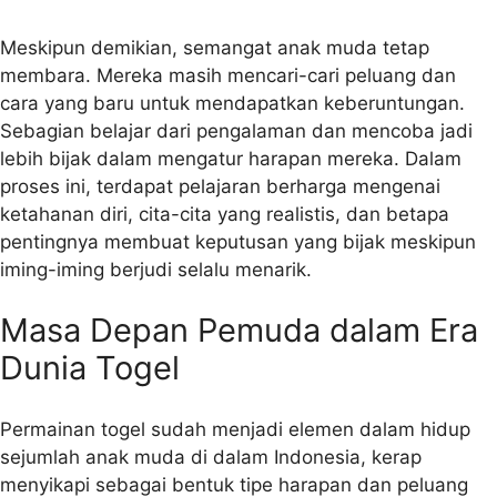
Meskipun demikian, semangat anak muda tetap
membara. Mereka masih mencari-cari peluang dan
cara yang baru untuk mendapatkan keberuntungan.
Sebagian belajar dari pengalaman dan mencoba jadi
lebih bijak dalam mengatur harapan mereka. Dalam
proses ini, terdapat pelajaran berharga mengenai
ketahanan diri, cita-cita yang realistis, dan betapa
pentingnya membuat keputusan yang bijak meskipun
iming-iming berjudi selalu menarik.
Masa Depan Pemuda dalam Era
Dunia Togel
Permainan togel sudah menjadi elemen dalam hidup
sejumlah anak muda di dalam Indonesia, kerap
menyikapi sebagai bentuk tipe harapan dan peluang