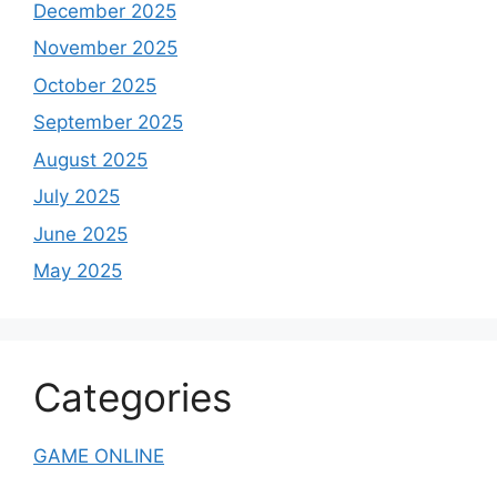
December 2025
November 2025
October 2025
September 2025
August 2025
July 2025
June 2025
May 2025
Categories
GAME ONLINE