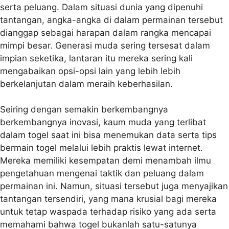
serta peluang. Dalam situasi dunia yang dipenuhi
tantangan, angka-angka di dalam permainan tersebut
dianggap sebagai harapan dalam rangka mencapai
mimpi besar. Generasi muda sering tersesat dalam
impian seketika, lantaran itu mereka sering kali
mengabaikan opsi-opsi lain yang lebih lebih
berkelanjutan dalam meraih keberhasilan.
Seiring dengan semakin berkembangnya
berkembangnya inovasi, kaum muda yang terlibat
dalam togel saat ini bisa menemukan data serta tips
bermain togel melalui lebih praktis lewat internet.
Mereka memiliki kesempatan demi menambah ilmu
pengetahuan mengenai taktik dan peluang dalam
permainan ini. Namun, situasi tersebut juga menyajikan
tantangan tersendiri, yang mana krusial bagi mereka
untuk tetap waspada terhadap risiko yang ada serta
memahami bahwa togel bukanlah satu-satunya