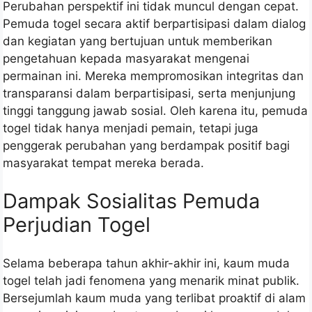
Perubahan perspektif ini tidak muncul dengan cepat.
Pemuda togel secara aktif berpartisipasi dalam dialog
dan kegiatan yang bertujuan untuk memberikan
pengetahuan kepada masyarakat mengenai
permainan ini. Mereka mempromosikan integritas dan
transparansi dalam berpartisipasi, serta menjunjung
tinggi tanggung jawab sosial. Oleh karena itu, pemuda
togel tidak hanya menjadi pemain, tetapi juga
penggerak perubahan yang berdampak positif bagi
masyarakat tempat mereka berada.
Dampak Sosialitas Pemuda
Perjudian Togel
Selama beberapa tahun akhir-akhir ini, kaum muda
togel telah jadi fenomena yang menarik minat publik.
Bersejumlah kaum muda yang terlibat proaktif di alam