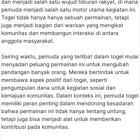
dan menjadi salah satu wujud hiburan rakyat, di mana
pemuda menjadi salah satu motor utama kegiatan ini.
Togel tidak hanya hanya sebuah permainan, tetapi
juga menjadi bagian dari warisan yang mengikat
komunitas dan membangun interaksi di antara
anggota masyarakat.
Seiring waktu, pemuda yang terlibat dalam togel mulai
menyadari peluang permainan ini untuk mengubah
pandangan banyak orang. Mereka bertindak untuk
membawa aspek positif dari togel, seperti
pengumpulan dana untuk kegiatan sosial dan
kemajuan komunitas. Dalam konteks ini, pemuda togel
memiliki peran penting dalam mendorong kesadaran
bahwa permainan ini tidak hanya tentang untung,
tetapi juga bisa menjadi alat untuk memberikan
kontribusi pada komunitas.