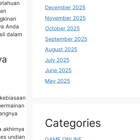
getahuan
December 2025
kan
November 2025
gkinan
aya Anda
October 2025
sil dalam
September 2025
August 2025
ya
July 2025
June 2025
May 2025
 kebiasaan
permainan
angnya
Categories
 akhirnya
es undian
GAME ONLINE