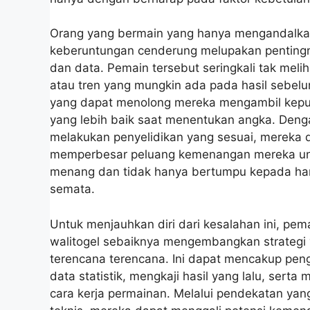
Orang yang bermain yang hanya mengandalk
keberuntungan cenderung melupakan pentingn
dan data. Pemain tersebut seringkali tak melih
atau tren yang mungkin ada pada hasil sebel
yang dapat menolong mereka mengambil kep
yang lebih baik saat menentukan angka. Deng
melakukan penyelidikan yang sesuai, mereka 
memperbesar peluang kemenangan mereka u
menang dan tidak hanya bertumpu kepada ha
semata.
Untuk menjauhkan diri dari kesalahan ini, pem
walitogel sebaiknya mengembangkan strategi 
terencana terencana. Ini dapat mencakup pe
data statistik, mengkaji hasil yang lalu, sert
cara kerja permainan. Melalui pendekatan yang