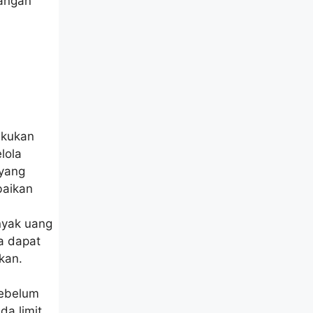
nangan
akukan
lola
 yang
baikan
nyak uang
a dapat
kan.
sebelum
da limit