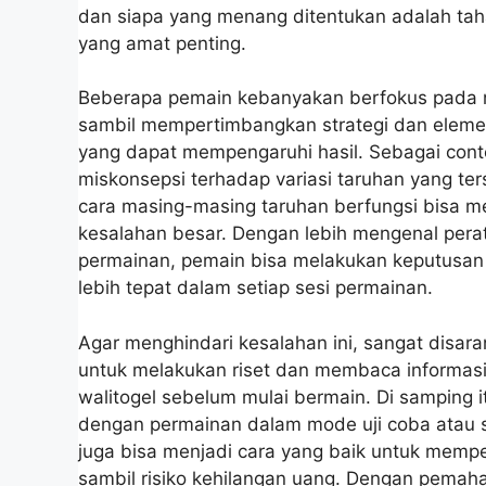
dan siapa yang menang ditentukan adalah ta
yang amat penting.
Beberapa pemain kebanyakan berfokus pada 
sambil mempertimbangkan strategi dan elemen
yang dapat mempengaruhi hasil. Sebagai cont
miskonsepsi terhadap variasi taruhan yang te
cara masing-masing taruhan berfungsi bisa m
kesalahan besar. Dengan lebih mengenal pera
permainan, pemain bisa melakukan keputusan
lebih tepat dalam setiap sesi permainan.
Agar menghindari kesalahan ini, sangat disar
untuk melakukan riset dan membaca informasi 
walitogel sebelum mulai bermain. Di samping it
dengan permainan dalam mode uji coba atau s
juga bisa menjadi cara yang baik untuk mempe
sambil risiko kehilangan uang. Dengan pema