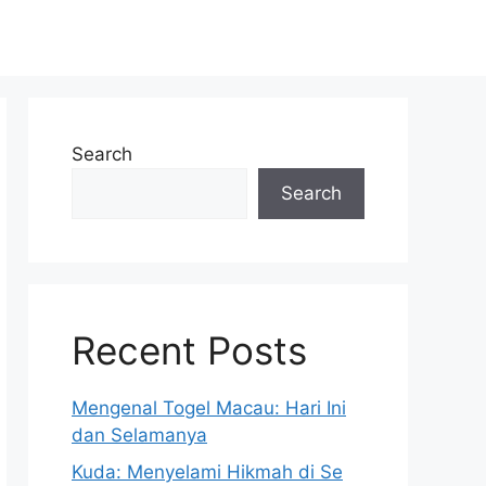
Search
Search
Recent Posts
Mengenal Togel Macau: Hari Ini
dan Selamanya
Kuda: Menyelami Hikmah di Se