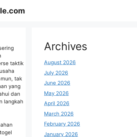
le.com
Archives
sering
n
August 2026
rse taktik
 usaha
July 2026
amun, tak
June 2026
han yang
May 2026
ahui dan
n langkah
April 2026
March 2026
February 2026
lahan
togel
January 2026