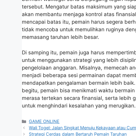
tersebut. Mengatur batas maksimum yang siap
akan membantu menjaga kontrol atas finansial
mencapai batas itu, pemain harus segera berh
tidak mencoba untuk memulihkan ruginya den
memasang taruhan lebih besar.
Di samping itu, pemain juga harus memperti
untuk menggunakan strategi yang lebih disipli
pengelolaan anggaran. Misalnya, memecah a
menjadi beberapa sesi permainan dapat mem
mendapatkan pengalaman bermain lebih baik
begitu, pemain bisa menikmati waktu bermain
merasa tertekan secara finansial, serta lebih
untuk menghindari kesalahan yang merugikan.
Categories
GAME ONLINE
Wali Togel: Jalan Singkat Menuju Kekayaan atau Cu
Strategi Cerdas dalam Bertaruh Pemain Taruhan