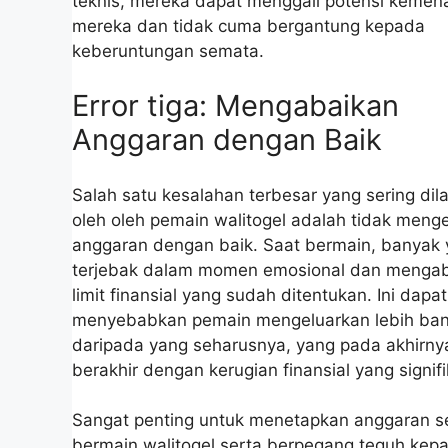
teknis, mereka dapat menggali potensi keme
mereka dan tidak cuma bergantung kepada
keberuntungan semata.
Error tiga: Mengabaikan
Anggaran dengan Baik
Salah satu kesalahan terbesar yang sering dil
oleh oleh pemain walitogel adalah tidak menge
anggaran dengan baik. Saat bermain, banyak
terjebak dalam momen emosional dan menga
limit finansial yang sudah ditentukan. Ini dapat
menyebabkan pemain mengeluarkan lebih ba
daripada yang seharusnya, yang pada akhirny
berakhir dengan kerugian finansial yang signifi
Sangat penting untuk menetapkan anggaran 
bermain walitogel serta berpegang teguh kepa