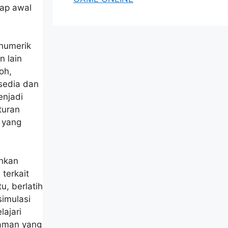
hap awal
numerik
 lain
oh,
rsedia dan
enjadi
turan
 yang
ankan
terkait
u, berlatih
imulasi
lajari
haman yang