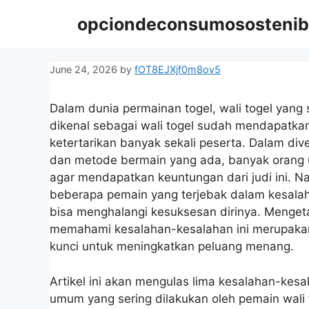
Skip
opciondeconsumosostenib
to
content
June 24, 2026
by
fOT8EJXjf0m8ov5
Dalam dunia permainan togel, wali togel yang 
dikenal sebagai wali togel sudah mendapatka
ketertarikan banyak sekali peserta. Dalam dive
dan metode bermain yang ada, banyak orang
agar mendapatkan keuntungan dari judi ini. N
beberapa pemain yang terjebak dalam kesala
bisa menghalangi kesuksesan dirinya. Menget
memahami kesalahan-kesalahan ini merupaka
kunci untuk meningkatkan peluang menang.
Artikel ini akan mengulas lima kesalahan-kesa
umum yang sering dilakukan oleh pemain wali 