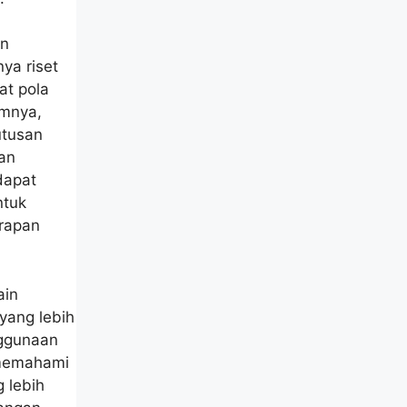
an
ya riset
at pola
umnya,
utusan
an
dapat
ntuk
rapan
ain
yang lebih
nggunaan
a memahami
 lebih