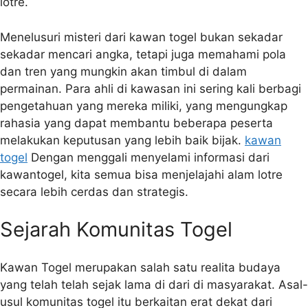
lotre.
Menelusuri misteri dari kawan togel bukan sekadar
sekadar mencari angka, tetapi juga memahami pola
dan tren yang mungkin akan timbul di dalam
permainan. Para ahli di kawasan ini sering kali berbagi
pengetahuan yang mereka miliki, yang mengungkap
rahasia yang dapat membantu beberapa peserta
melakukan keputusan yang lebih baik bijak.
kawan
togel
Dengan menggali menyelami informasi dari
kawantogel, kita semua bisa menjelajahi alam lotre
secara lebih cerdas dan strategis.
Sejarah Komunitas Togel
Kawan Togel merupakan salah satu realita budaya
yang telah telah sejak lama di dari di masyarakat. Asal-
usul komunitas togel itu berkaitan erat dekat dari