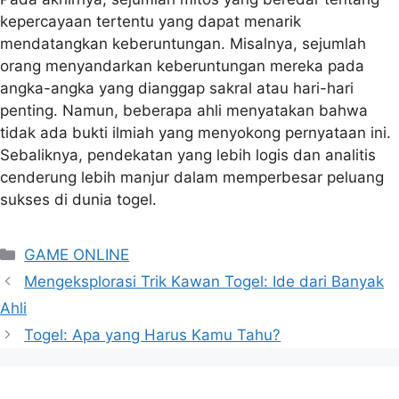
kepercayaan tertentu yang dapat menarik
mendatangkan keberuntungan. Misalnya, sejumlah
orang menyandarkan keberuntungan mereka pada
angka-angka yang dianggap sakral atau hari-hari
penting. Namun, beberapa ahli menyatakan bahwa
tidak ada bukti ilmiah yang menyokong pernyataan ini.
Sebaliknya, pendekatan yang lebih logis dan analitis
cenderung lebih manjur dalam memperbesar peluang
sukses di dunia togel.
Categories
GAME ONLINE
Mengeksplorasi Trik Kawan Togel: Ide dari Banyak
Ahli
Togel: Apa yang Harus Kamu Tahu?