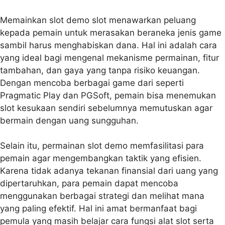
Memainkan slot demo slot menawarkan peluang
kepada pemain untuk merasakan beraneka jenis game
sambil harus menghabiskan dana. Hal ini adalah cara
yang ideal bagi mengenal mekanisme permainan, fitur
tambahan, dan gaya yang tanpa risiko keuangan.
Dengan mencoba berbagai game dari seperti
Pragmatic Play dan PGSoft, pemain bisa menemukan
slot kesukaan sendiri sebelumnya memutuskan agar
bermain dengan uang sungguhan.
Selain itu, permainan slot demo memfasilitasi para
pemain agar mengembangkan taktik yang efisien.
Karena tidak adanya tekanan finansial dari uang yang
dipertaruhkan, para pemain dapat mencoba
menggunakan berbagai strategi dan melihat mana
yang paling efektif. Hal ini amat bermanfaat bagi
pemula yang masih belajar cara fungsi alat slot serta