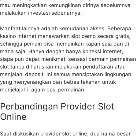
mau meningkatkan kemungkinan dirinya sebelumnya
melakukan investasi sebenarnya.
Manfaat lainnya adalah kemudahan akses. Beberapa
kasino internet menawarkan slot demo secara gratis,
sehingga pemain bisa memainkan kapan saja dan di
mana saja. Hanya dengan hanya koneksi internet,
siapa pun dapat menikmati sensasi bermain permainan
slot tanpa diharuskan melakukan pendaftaran atau
menjalani deposit. Ini semua menciptakan lingkungan
yang menyenangkan dan bebas tekanan untuk
menjelajahi ragam opsi permainan.
Perbandingan Provider Slot
Online
Saat diskusikan provider slot online, dua nama besar