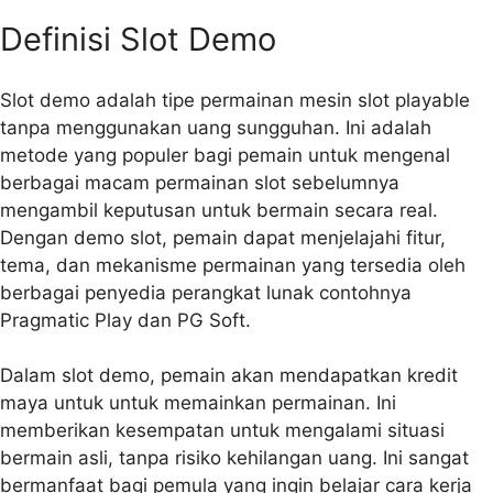
Definisi Slot Demo
Slot demo adalah tipe permainan mesin slot playable
tanpa menggunakan uang sungguhan. Ini adalah
metode yang populer bagi pemain untuk mengenal
berbagai macam permainan slot sebelumnya
mengambil keputusan untuk bermain secara real.
Dengan demo slot, pemain dapat menjelajahi fitur,
tema, dan mekanisme permainan yang tersedia oleh
berbagai penyedia perangkat lunak contohnya
Pragmatic Play dan PG Soft.
Dalam slot demo, pemain akan mendapatkan kredit
maya untuk untuk memainkan permainan. Ini
memberikan kesempatan untuk mengalami situasi
bermain asli, tanpa risiko kehilangan uang. Ini sangat
bermanfaat bagi pemula yang ingin belajar cara kerja