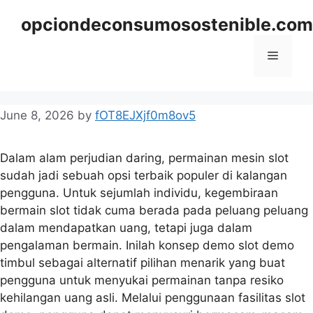
Skip
opciondeconsumosostenible.com
to
content
Menu
June 8, 2026
by
fOT8EJXjf0m8ov5
Dalam alam perjudian daring, permainan mesin slot
sudah jadi sebuah opsi terbaik populer di kalangan
pengguna. Untuk sejumlah individu, kegembiraan
bermain slot tidak cuma berada pada peluang peluang
dalam mendapatkan uang, tetapi juga dalam
pengalaman bermain. Inilah konsep demo slot demo
timbul sebagai alternatif pilihan menarik yang buat
pengguna untuk menyukai permainan tanpa resiko
kehilangan uang asli. Melalui penggunaan fasilitas slot