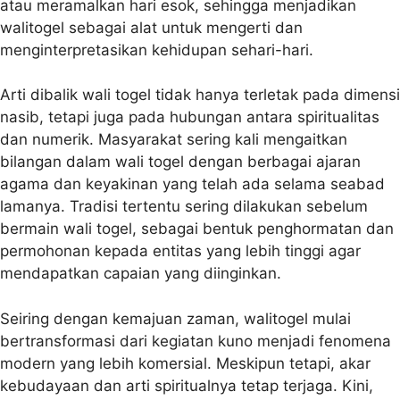
atau meramalkan hari esok, sehingga menjadikan
walitogel sebagai alat untuk mengerti dan
menginterpretasikan kehidupan sehari-hari.
Arti dibalik wali togel tidak hanya terletak pada dimensi
nasib, tetapi juga pada hubungan antara spiritualitas
dan numerik. Masyarakat sering kali mengaitkan
bilangan dalam wali togel dengan berbagai ajaran
agama dan keyakinan yang telah ada selama seabad
lamanya. Tradisi tertentu sering dilakukan sebelum
bermain wali togel, sebagai bentuk penghormatan dan
permohonan kepada entitas yang lebih tinggi agar
mendapatkan capaian yang diinginkan.
Seiring dengan kemajuan zaman, walitogel mulai
bertransformasi dari kegiatan kuno menjadi fenomena
modern yang lebih komersial. Meskipun tetapi, akar
kebudayaan dan arti spiritualnya tetap terjaga. Kini,