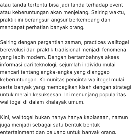
atau tanda tertentu bisa jadi tanda terhadap event
atau keberuntungan akan menjelang. Seiring waktu,
praktik ini berangsur-angsur berkembang dan
mendapat perhatian banyak orang.
Seiring dengan pergantian zaman, practices walitogel
berevolusi dari praktik tradisional menjadi fenomena
yang lebih modern. Dengan bertambahnya akses
informasi dari teknologi, sejumlah individu mulai
mencari tentang angka-angka yang dianggap
keberuntungan. Komunitas pencinta walitogel mulai
serta banyak yang membagikan kisah dengan strategi
untuk meraih kesuksesan. Ini menunjang popularitas
walitogel di dalam khalayak umum.
Kini, walitogel bukan hanya hanya kebiasaan, namun
juga menjadi sebagai satu bentuk bentuk
entertainment dan peluang untuk banyak orang.