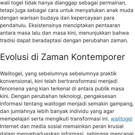
wali togel tidak hanya dianggap sebagai permainan,
tetapi juga sebagai cara untuk menyatukan anak muda
dengan warisan budaya dan kepercayaan para
pendahulu. Eksistensinya menciptakan pentaaran
antara masa lalu dan masa kini, menunjukkan bahwa
tradisi dapat beradaptasi dengan perubahan zaman.
Evolusi di Zaman Kontemporer
Walitogel, yang sebelumnya sebelumnya praktik
konvensional, kini telah bertransformasi menjadi
fenomena yang kian terkenal di antara publik masa
kini. Dengan perubahan teknologi, pengaksesan
informasi tentang walitogel menjadi semakin gampang,
dan jumlahnya lebih banyak individu yang agar
mempelajari serta mengikuti transformasi ini.
walitogel
Internet dan media sosial memainkan peran krusial
dalam menyebarluaskan informasi, sehingga mencapai