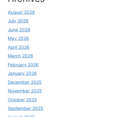
August 2026
July 2026
June 2026
May 2026
April 2026
March 2026
February 2026
January 2026
December 2025
November 2025
October 2025
September 2025