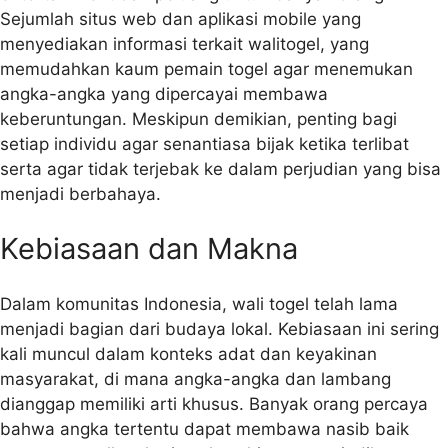
Sejumlah situs web dan aplikasi mobile yang
menyediakan informasi terkait walitogel, yang
memudahkan kaum pemain togel agar menemukan
angka-angka yang dipercayai membawa
keberuntungan. Meskipun demikian, penting bagi
setiap individu agar senantiasa bijak ketika terlibat
serta agar tidak terjebak ke dalam perjudian yang bisa
menjadi berbahaya.
Kebiasaan dan Makna
Dalam komunitas Indonesia, wali togel telah lama
menjadi bagian dari budaya lokal. Kebiasaan ini sering
kali muncul dalam konteks adat dan keyakinan
masyarakat, di mana angka-angka dan lambang
dianggap memiliki arti khusus. Banyak orang percaya
bahwa angka tertentu dapat membawa nasib baik