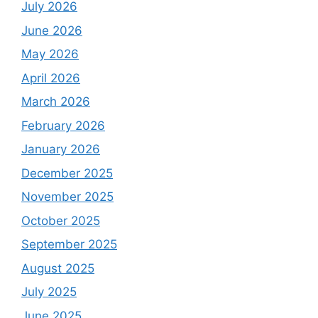
July 2026
June 2026
May 2026
April 2026
March 2026
February 2026
January 2026
December 2025
November 2025
October 2025
September 2025
August 2025
July 2025
June 2025