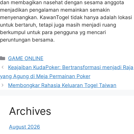
dan membagikan nasehat dengan sesama anggota
menjadikan pengalaman memainkan semakin
menyenangkan. KawanTogel tidak hanya adalah lokasi
untuk bertaruh, tetapi juga masih menjadi ruang
berkumpul untuk para pengguna yg mencari
peruntungan bersama.
Categories
GAME ONLINE
Keajaiban KudaPoker: Bertransformasi menjadi Raja
yang Agung di Meja Permainan Poker
Membongkar Rahasia Keluaran Togel Taiwan
Archives
August 2026