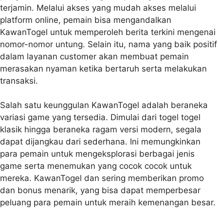
terjamin. Melalui akses yang mudah akses melalui
platform online, pemain bisa mengandalkan
KawanTogel untuk memperoleh berita terkini mengenai
nomor-nomor untung. Selain itu, nama yang baik positif
dalam layanan customer akan membuat pemain
merasakan nyaman ketika bertaruh serta melakukan
transaksi.
Salah satu keunggulan KawanTogel adalah beraneka
variasi game yang tersedia. Dimulai dari togel togel
klasik hingga beraneka ragam versi modern, segala
dapat dijangkau dari sederhana. Ini memungkinkan
para pemain untuk mengeksplorasi berbagai jenis
game serta menemukan yang cocok cocok untuk
mereka. KawanTogel dan sering memberikan promo
dan bonus menarik, yang bisa dapat memperbesar
peluang para pemain untuk meraih kemenangan besar.