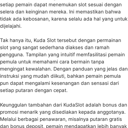
setiap pemain dapat menemukan slot sesuai dengan
selera dan keinginan mereka. Ini memastikan bahwa
tidak ada kebosanan, karena selalu ada hal yang untuk
dijelajahi.
Tak hanya itu, Kuda Slot tersebut dengan permainan
slot yang sangat sederhana diakses dan ramah
pengguna. Tampilan yang intuitif memfasilitasi pemain
pemula untuk memahami cara bermain tanpa
mengingat kewalahan. Dengan panduan yang jelas dan
instruksi yang mudah diikuti, bahkan pemain pemula
pun dapat mengalami kesenangan dan sensasi dari
setiap putaran dengan cepat.
Keunggulan tambahan dari KudaSlot adalah bonus dan
promosi menarik yang disediakan kepada anggotanya.
Melalui berbagai penawaran, misalnya putaran gratis
dan bonus deposit, pemain mendapatkan lebih banyak