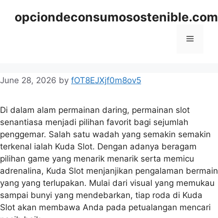
Skip
opciondeconsumosostenible.com
to
content
Menu
June 28, 2026
by
fOT8EJXjf0m8ov5
Di dalam alam permainan daring, permainan slot
senantiasa menjadi pilihan favorit bagi sejumlah
penggemar. Salah satu wadah yang semakin semakin
terkenal ialah Kuda Slot. Dengan adanya beragam
pilihan game yang menarik menarik serta memicu
adrenalina, Kuda Slot menjanjikan pengalaman bermain
yang yang terlupakan. Mulai dari visual yang memukau
sampai bunyi yang mendebarkan, tiap roda di Kuda
Slot akan membawa Anda pada petualangan mencari