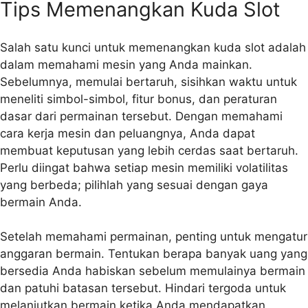
Tips Memenangkan Kuda Slot
Salah satu kunci untuk memenangkan kuda slot adalah
dalam memahami mesin yang Anda mainkan.
Sebelumnya, memulai bertaruh, sisihkan waktu untuk
meneliti simbol-simbol, fitur bonus, dan peraturan
dasar dari permainan tersebut. Dengan memahami
cara kerja mesin dan peluangnya, Anda dapat
membuat keputusan yang lebih cerdas saat bertaruh.
Perlu diingat bahwa setiap mesin memiliki volatilitas
yang berbeda; pilihlah yang sesuai dengan gaya
bermain Anda.
Setelah memahami permainan, penting untuk mengatur
anggaran bermain. Tentukan berapa banyak uang yang
bersedia Anda habiskan sebelum memulainya bermain
dan patuhi batasan tersebut. Hindari tergoda untuk
melanjutkan bermain ketika Anda mendapatkan