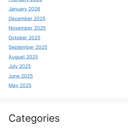
January 2026
December 2025
November 2025
October 2025
September 2025
August 2025
July 2025
June 2025
May 2025
Categories