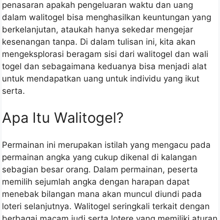
penasaran apakah pengeluaran waktu dan uang
dalam walitogel bisa menghasilkan keuntungan yang
berkelanjutan, ataukah hanya sekedar mengejar
kesenangan tanpa. Di dalam tulisan ini, kita akan
mengeksplorasi beragam sisi dari walitogel dan wali
togel dan sebagaimana keduanya bisa menjadi alat
untuk mendapatkan uang untuk individu yang ikut
serta.
Apa Itu Walitogel?
Permainan ini merupakan istilah yang mengacu pada
permainan angka yang cukup dikenal di kalangan
sebagian besar orang. Dalam permainan, peserta
memilih sejumlah angka dengan harapan dapat
menebak bilangan mana akan muncul diundi pada
loteri selanjutnya. Walitogel seringkali terkait dengan
berbagai macam judi serta lotere yang memiliki aturan