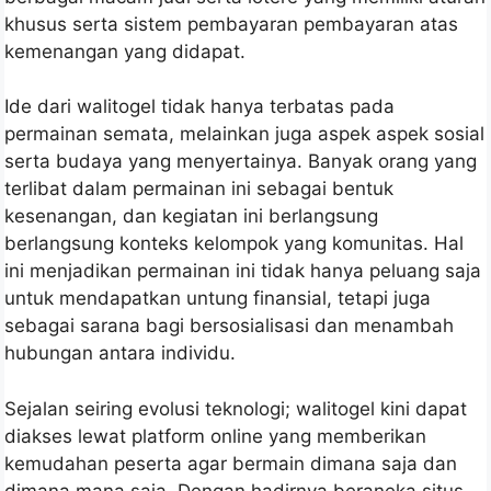
khusus serta sistem pembayaran pembayaran atas
kemenangan yang didapat.
Ide dari walitogel tidak hanya terbatas pada
permainan semata, melainkan juga aspek aspek sosial
serta budaya yang menyertainya. Banyak orang yang
terlibat dalam permainan ini sebagai bentuk
kesenangan, dan kegiatan ini berlangsung
berlangsung konteks kelompok yang komunitas. Hal
ini menjadikan permainan ini tidak hanya peluang saja
untuk mendapatkan untung finansial, tetapi juga
sebagai sarana bagi bersosialisasi dan menambah
hubungan antara individu.
Sejalan seiring evolusi teknologi; walitogel kini dapat
diakses lewat platform online yang memberikan
kemudahan peserta agar bermain dimana saja dan
dimana mana saja. Dengan hadirnya beraneka situs