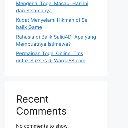
Mengenal Togel Macau: Hari Ini
dan Selamanya
Kuda: Menyelami Hikmah di Se
balik Game
Rahasia di Balik Salju4D: Apa yang
Membuatnya Istimewa?
Permainan Togel Online: Tips
untuk Sukses di Warga88.com
Recent
Comments
No comments to show.