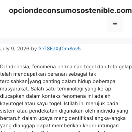
Skip
opciondeconsumosostenible.com
to
content
Menu
July 9, 2026
by
fOT8EJXjf0m8ov5
Di Indonesia, fenomena permainan togel dan toto gelap
telah mendapatkan peranan sebagai tak
terpisahkan|yang penting dalam hidup beberapa
masyarakat. Salah satu terminologi yang kerap
diucapkan dalam konteks fenomena ini adalah
kayutogel atau kayu togel. Istilah ini merujuk pada
sistem atau pendekatan digunakan oleh individu yang
bertaruh dalam upaya mengidentifikasi angka-angka
yang dianggap dapat memberikan keberuntungan.