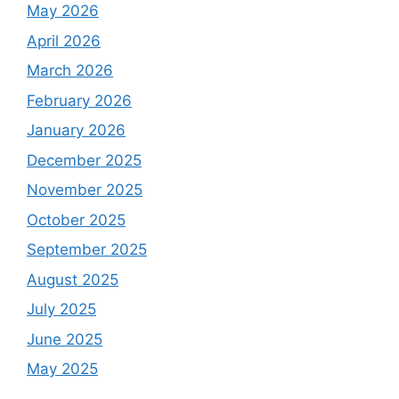
May 2026
April 2026
March 2026
February 2026
January 2026
December 2025
November 2025
October 2025
September 2025
August 2025
July 2025
June 2025
May 2025