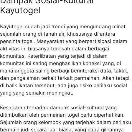
Dampak Sosial-Kultural
Kayutogel
Kayutogel sudah jadi trendi yang mengundang minat
sejumlah orang di tanah air, khususnya di antara
pencinta togel. Masyarakat yang berpartisipasi dalam
aktivitas ini biasanya terpisah dalam berbagai
komunitas. Keterlibatan yang terjadi di dalam
komunitas ini sering menghasilkan koneksi yang, di
mana anggota saling berbagi berinteraksi data, taktik,
dan pengalaman terkait terkait permainan. Akan tetapi,
di balik ikatan tersebut, ada juga risiko perilaku sosial
yang yang semakin meningkat.
Kesadaran terhadap dampak sosial-kultural yang
ditimbulkan oleh permainan togel perlu diperhatikan.
Sejumlah orang kelompok yang terjebak dalam perilaku
bermain judi secara luar biasa, yang pada gilirannya