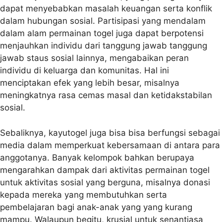
dapat menyebabkan masalah keuangan serta konflik
dalam hubungan sosial. Partisipasi yang mendalam
dalam alam permainan togel juga dapat berpotensi
menjauhkan individu dari tanggung jawab tanggung
jawab staus sosial lainnya, mengabaikan peran
individu di keluarga dan komunitas. Hal ini
menciptakan efek yang lebih besar, misalnya
meningkatnya rasa cemas masal dan ketidakstabilan
sosial.
Sebaliknya, kayutogel juga bisa bisa berfungsi sebagai
media dalam memperkuat kebersamaan di antara para
anggotanya. Banyak kelompok bahkan berupaya
mengarahkan dampak dari aktivitas permainan togel
untuk aktivitas sosial yang berguna, misalnya donasi
kepada mereka yang membutuhkan serta
pembelajaran bagi anak-anak yang yang kurang
mampu. Walaupun begitu, krusial untuk senantiasa