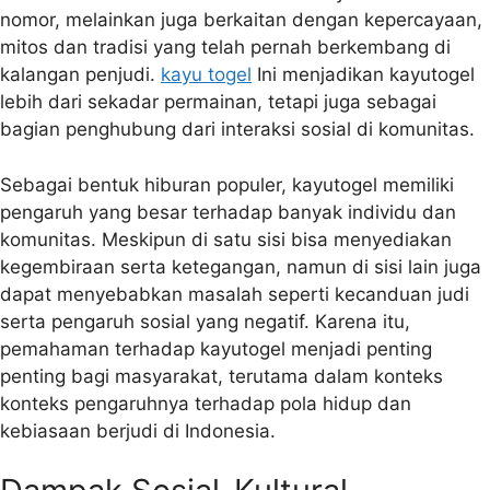
nomor, melainkan juga berkaitan dengan kepercayaan,
mitos dan tradisi yang telah pernah berkembang di
kalangan penjudi.
kayu togel
Ini menjadikan kayutogel
lebih dari sekadar permainan, tetapi juga sebagai
bagian penghubung dari interaksi sosial di komunitas.
Sebagai bentuk hiburan populer, kayutogel memiliki
pengaruh yang besar terhadap banyak individu dan
komunitas. Meskipun di satu sisi bisa menyediakan
kegembiraan serta ketegangan, namun di sisi lain juga
dapat menyebabkan masalah seperti kecanduan judi
serta pengaruh sosial yang negatif. Karena itu,
pemahaman terhadap kayutogel menjadi penting
penting bagi masyarakat, terutama dalam konteks
konteks pengaruhnya terhadap pola hidup dan
kebiasaan berjudi di Indonesia.