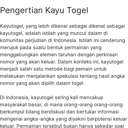
Pengertian Kayu Togel
Kayutogel, yang lebih dikenal sebagai dikenal sebagai
kayutogel, adalah istilah yang muncul dalam di
komunitas perjudian di Indonesia. Istilah ini cenderung
merujuk pada suatu bentuk permainan yang
menggabungkan elemen taruhan dengan perkiraan
nomor yang akan keluar. Dalam konteks ini, kayutogel
menjadi salah satu metode bagi pemain untuk
melakukan menjalankan spekulasi tentang hasil angka
nomor yang akan dipilih dalam togel.
Di Indonesia, kayutogel sering kali mencakup
masyarakat besar, di mana orang-orang orang-orang
berkumpul bilang berdiskusi dan bertukar informasi
mengenai angka-angka yang diyakini berpotensi keluar
keluar. Permainan tersebut bukan hanya sekedar soal