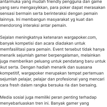
antarmuka yang mudah friendly pengguna dan game
yang seru mengasyikkan, para poker dapat merasakan
sensasi bermain serta berinteraksi dengan pemain
lainnya. Ini membangun masyarakat yg kuat dan
mendorong interaksi antar pemain.
Sejalan meningkatnya ketenaran wargapoker.com,
banyak kompetisi dan acara diadakan untuk
memfasilitasi para pemain. Event tersebut tidak hanya
menarik sejumlah gamer berpengalaman, melainkan
juga memberikan peluang untuk pendatang baru untuk
ikut serta. Dengan hadiah menarik dan suasana
kompetitif, wargapoker merupakan tempat pertemuan
sejumlah pelajar, pelajar dan profesional yang mencari
cara fresh dalam rangka bersuka ria dan bersaing.
Media sosial juga memiliki peran penting terhadap
menyebarluaskan tren ini. Banyak gamer yang