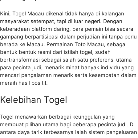
Kini, Togel Macau dikenal tidak hanya di kalangan
masyarakat setempat, tapi di luar negeri. Dengan
keberadaan platform daring, para pemain bisa secara
gampang berpartisipasi dalam perjudian ini tanpa perlu
berada ke Macau. Permainan Toto Macau, sebagai
bentuk bentuk resmi dari istilah togel, sudah
bertransformasi sebagai salah satu preferensi utama
para pecinta judi, menarik minat banyak individu yang
mencari pengalaman menarik serta kesempatan dalam
meraih hasil positif.
Kelebihan Togel
Togel menawarkan berbagai keunggulan yang
membuat pilihan utama bagi beberapa pecinta judi. Di
antara daya tarik terbesarnya ialah sistem pengeluaran