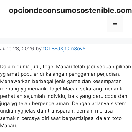
Skip
opciondeconsumosostenible.com
to
content
Menu
June 28, 2026
by
fOT8EJXjf0m8ov5
Dalam dunia judi, togel Macau telah jadi sebuah pilihan
yg amat populer di kalangan penggemar perjudian.
Menawarkan berbagai jenis game dan kesempatan
menang yg menarik, togel Macau sekarang menarik
perhatian sejumlah individu, baik yang baru coba dan
juga yg telah berpengalaman. Dengan adanya sistem
undian yg jelas dan transparan, pemain merasa
semakin percaya diri saat berpartisipasi dalam toto
Macau.