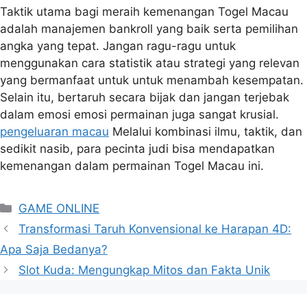
Taktik utama bagi meraih kemenangan Togel Macau
adalah manajemen bankroll yang baik serta pemilihan
angka yang tepat. Jangan ragu-ragu untuk
menggunakan cara statistik atau strategi yang relevan
yang bermanfaat untuk untuk menambah kesempatan.
Selain itu, bertaruh secara bijak dan jangan terjebak
dalam emosi emosi permainan juga sangat krusial.
pengeluaran macau
Melalui kombinasi ilmu, taktik, dan
sedikit nasib, para pecinta judi bisa mendapatkan
kemenangan dalam permainan Togel Macau ini.
Categories
GAME ONLINE
Transformasi Taruh Konvensional ke Harapan 4D:
Apa Saja Bedanya?
Slot Kuda: Mengungkap Mitos dan Fakta Unik