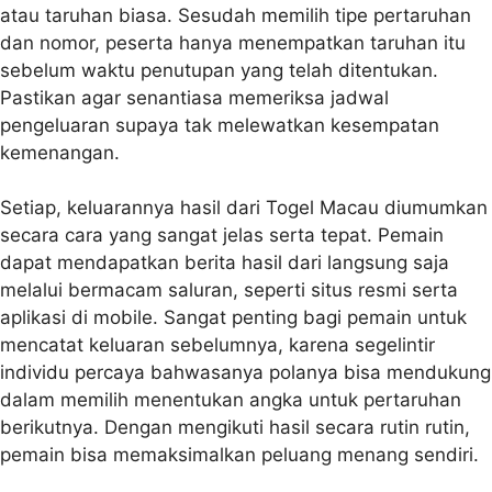
atau taruhan biasa. Sesudah memilih tipe pertaruhan
dan nomor, peserta hanya menempatkan taruhan itu
sebelum waktu penutupan yang telah ditentukan.
Pastikan agar senantiasa memeriksa jadwal
pengeluaran supaya tak melewatkan kesempatan
kemenangan.
Setiap, keluarannya hasil dari Togel Macau diumumkan
secara cara yang sangat jelas serta tepat. Pemain
dapat mendapatkan berita hasil dari langsung saja
melalui bermacam saluran, seperti situs resmi serta
aplikasi di mobile. Sangat penting bagi pemain untuk
mencatat keluaran sebelumnya, karena segelintir
individu percaya bahwasanya polanya bisa mendukung
dalam memilih menentukan angka untuk pertaruhan
berikutnya. Dengan mengikuti hasil secara rutin rutin,
pemain bisa memaksimalkan peluang menang sendiri.