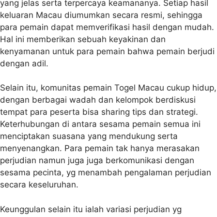
yang jelas serta terpercaya keamananya. Setiap hasil
keluaran Macau diumumkan secara resmi, sehingga
para pemain dapat memverifikasi hasil dengan mudah.
Hal ini memberikan sebuah keyakinan dan
kenyamanan untuk para pemain bahwa pemain berjudi
dengan adil.
Selain itu, komunitas pemain Togel Macau cukup hidup,
dengan berbagai wadah dan kelompok berdiskusi
tempat para peserta bisa sharing tips dan strategi.
Keterhubungan di antara sesama pemain semua ini
menciptakan suasana yang mendukung serta
menyenangkan. Para pemain tak hanya merasakan
perjudian namun juga juga berkomunikasi dengan
sesama pecinta, yg menambah pengalaman perjudian
secara keseluruhan.
Keunggulan selain itu ialah variasi perjudian yg