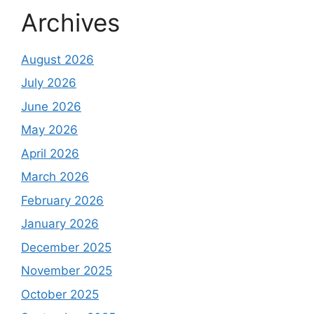
Archives
August 2026
July 2026
June 2026
May 2026
April 2026
March 2026
February 2026
January 2026
December 2025
November 2025
October 2025