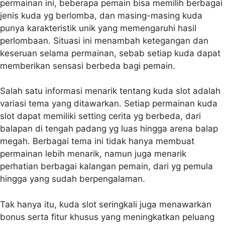
permainan ini, beberapa pemain bisa memilih berbagai
jenis kuda yg berlomba, dan masing-masing kuda
punya karakteristik unik yang memengaruhi hasil
perlombaan. Situasi ini menambah ketegangan dan
keseruan selama permainan, sebab setiap kuda dapat
memberikan sensasi berbeda bagi pemain.
Salah satu informasi menarik tentang kuda slot adalah
variasi tema yang ditawarkan. Setiap permainan kuda
slot dapat memiliki setting cerita yg berbeda, dari
balapan di tengah padang yg luas hingga arena balap
megah. Berbagai tema ini tidak hanya membuat
permainan lebih menarik, namun juga menarik
perhatian berbagai kalangan pemain, dari yg pemula
hingga yang sudah berpengalaman.
Tak hanya itu, kuda slot seringkali juga menawarkan
bonus serta fitur khusus yang meningkatkan peluang