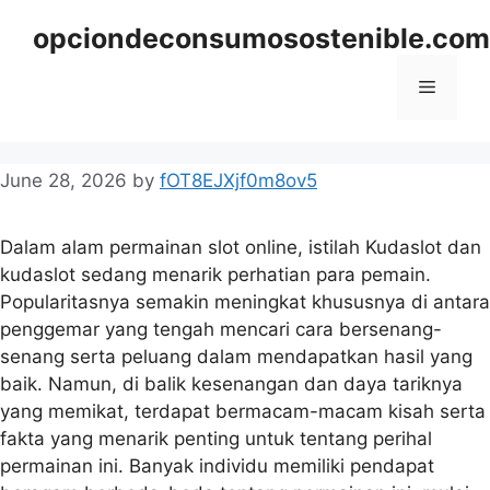
Skip
opciondeconsumosostenible.com
to
content
Menu
June 28, 2026
by
fOT8EJXjf0m8ov5
Dalam alam permainan slot online, istilah Kudaslot dan
kudaslot sedang menarik perhatian para pemain.
Popularitasnya semakin meningkat khususnya di antara
penggemar yang tengah mencari cara bersenang-
senang serta peluang dalam mendapatkan hasil yang
baik. Namun, di balik kesenangan dan daya tariknya
yang memikat, terdapat bermacam-macam kisah serta
fakta yang menarik penting untuk tentang perihal
permainan ini. Banyak individu memiliki pendapat