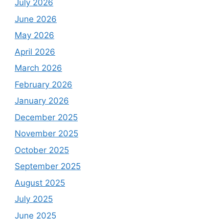
July 2026
June 2026
May 2026
April 2026
March 2026
February 2026
January 2026
December 2025
November 2025
October 2025
September 2025
August 2025
July 2025
June 2025