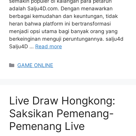
semakin populer di kalangan para petaruh
adalah Salju4D.com. Dengan menawarkan
berbagai kemudahan dan keuntungan, tidak
heran bahwa platform ini bertransformasi
menjadi opsi utama bagi banyak orang yang
berkeinginan menguji peruntungannya. salju4d
Salju4D …
Read more
Categories
GAME ONLINE
Live Draw Hongkong:
Saksikan Pemenang-
Pemenang Live