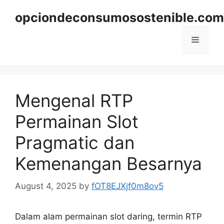
Skip
opciondeconsumosostenible.com
to
content
Menu
Mengenal RTP
Permainan Slot
Pragmatic dan
Kemenangan Besarnya
August 4, 2025
by
fOT8EJXjf0m8ov5
Dalam alam permainan slot daring, termin RTP