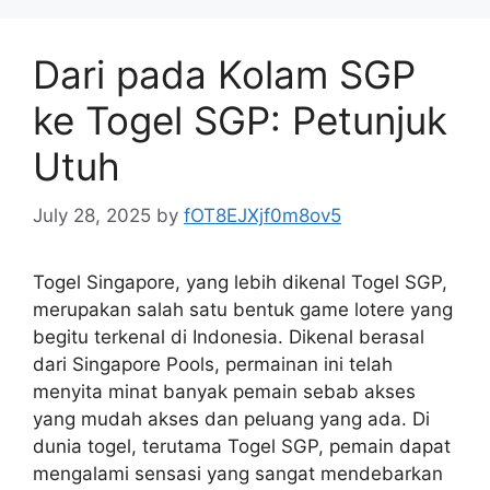
Dari pada Kolam SGP
ke Togel SGP: Petunjuk
Utuh
July 28, 2025
by
fOT8EJXjf0m8ov5
Togel Singapore, yang lebih dikenal Togel SGP,
merupakan salah satu bentuk game lotere yang
begitu terkenal di Indonesia. Dikenal berasal
dari Singapore Pools, permainan ini telah
menyita minat banyak pemain sebab akses
yang mudah akses dan peluang yang ada. Di
dunia togel, terutama Togel SGP, pemain dapat
mengalami sensasi yang sangat mendebarkan