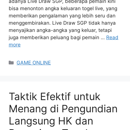
adanya Live Draw SGP, beberapa pemain kini
bisa menonton angka keluaran togel live, yang
memberikan pengalaman yang lebih seru dan
menggembirakan. Live Draw SGP tidak hanya
menyajikan angka-angka yang keluar, tetapi
juga memberikan peluang bagi pemain …
Read
more
Categories
GAME ONLINE
Taktik Efektif untuk
Menang di Pengundian
Langsung HK dan