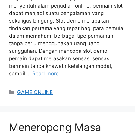
menyentuh alam perjudian online, bermain slot
dapat menjadi suatu pengalaman yang
sekaligus bingung. Slot demo merupakan
tindakan pertama yang tepat bagi para pemula
dalam memahami berbagai tipe permainan
tanpa perlu menggunakan uang uang
sungguhan. Dengan mencoba slot demo,
pemain dapat merasakan sensasi sensasi
bermain tanpa khawatir kehilangan modal,
sambil …
Read more
Categories
GAME ONLINE
Meneropong Masa