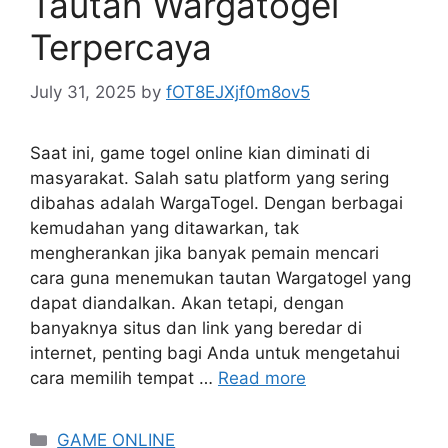
Tautan Wargatogel
Terpercaya
July 31, 2025
by
fOT8EJXjf0m8ov5
Saat ini, game togel online kian diminati di
masyarakat. Salah satu platform yang sering
dibahas adalah WargaTogel. Dengan berbagai
kemudahan yang ditawarkan, tak
mengherankan jika banyak pemain mencari
cara guna menemukan tautan Wargatogel yang
dapat diandalkan. Akan tetapi, dengan
banyaknya situs dan link yang beredar di
internet, penting bagi Anda untuk mengetahui
cara memilih tempat …
Read more
Categories
GAME ONLINE