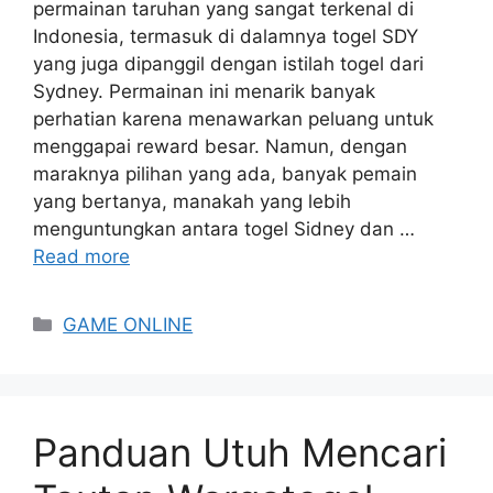
permainan taruhan yang sangat terkenal di
Indonesia, termasuk di dalamnya togel SDY
yang juga dipanggil dengan istilah togel dari
Sydney. Permainan ini menarik banyak
perhatian karena menawarkan peluang untuk
menggapai reward besar. Namun, dengan
maraknya pilihan yang ada, banyak pemain
yang bertanya, manakah yang lebih
menguntungkan antara togel Sidney dan …
Read more
Categories
GAME ONLINE
Panduan Utuh Mencari