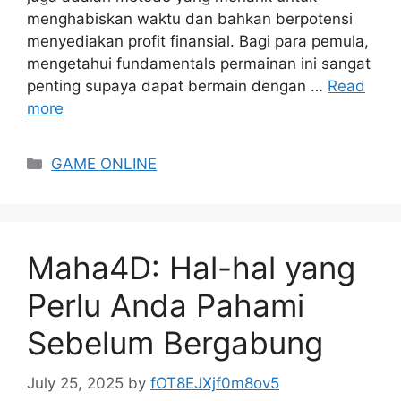
menghabiskan waktu dan bahkan berpotensi
menyediakan profit finansial. Bagi para pemula,
mengetahui fundamentals permainan ini sangat
penting supaya dapat bermain dengan …
Read
more
Categories
GAME ONLINE
Maha4D: Hal-hal yang
Perlu Anda Pahami
Sebelum Bergabung
July 25, 2025
by
fOT8EJXjf0m8ov5