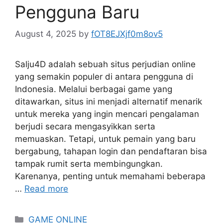
Pengguna Baru
August 4, 2025
by
fOT8EJXjf0m8ov5
Salju4D adalah sebuah situs perjudian online
yang semakin populer di antara pengguna di
Indonesia. Melalui berbagai game yang
ditawarkan, situs ini menjadi alternatif menarik
untuk mereka yang ingin mencari pengalaman
berjudi secara mengasyikkan serta
memuaskan. Tetapi, untuk pemain yang baru
bergabung, tahapan login dan pendaftaran bisa
tampak rumit serta membingungkan.
Karenanya, penting untuk memahami beberapa
…
Read more
Categories
GAME ONLINE