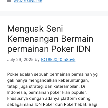
GAME ONLINE
Menguak Seni
Kemenangan Bermain
permainan Poker IDN
July 29, 2025
by
fOT8EJXjf0m8ov5
Poker adalah sebuah permainan permainan yg
gak hanya mengandalkan keberuntungan,
tetapi juga strategi dan keterampilan. Di
Indonesia, permainan poker kian populer,
khususnya dengan adanya platform daring
sebagaimana IDN Poker dan Pokerhebat. Bagi