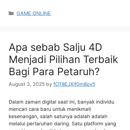
Categories
GAME ONLINE
Apa sebab Salju 4D
Menjadi Pilihan Terbaik
Bagi Para Petaruh?
August 3, 2025
by
fOT8EJXjf0m8ov5
Dalam zaman digital saat ini, banyak individu
mencari cara baru untuk menikmati
kesenangan, salah satunya adalah adalah
melalui pertaruhan daring. Satu platform yang