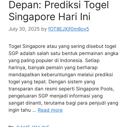
Depan: Prediksi Togel
Singapore Hari Ini
July 30, 2025
by
fOT8EJXjf0m8ov5
Togel Singapore atau yang sering disebut togel
SGP adalah salah satu bentuk permainan angka
yang paling populer di Indonesia. Setiap
harinya, banyak pemain yang berharap
mendapatkan keberuntungan melalui prediksi
togel yang tepat. Dengan sistem yang
transparan dan resmi seperti Singapore Pools,
pengeluaran SGP menjadi informasi yang
sangat dinanti, terutama bagi para penjudi yang
ingin tahu …
Read more
Categories