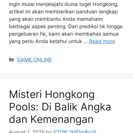
ingin mulai menjelajahi dunia togel Hongkong,
artikel ini akan memberikan panduan lengkap
yang akan membantu Anda memahami
berbagai aspek penting. Dari prediksi hk hingga
pengeluaran hk, kami akan membahas semua
yang perlu Anda ketahui untuk …
Read more
Categories
GAME ONLINE
Misteri Hongkong
Pools: Di Balik Angka
dan Kemenangan
August 1, 2025
by
fOT8EJXjf0m8ov5