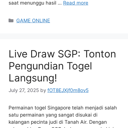
saat menunggu hasil …
Read more
Categories
GAME ONLINE
Live Draw SGP: Tonton
Pengundian Togel
Langsung!
July 27, 2025
by
fOT8EJXjf0m8ov5
Permainan togel Singapore telah menjadi salah
satu permainan yang sangat disukai di
kalangan pecinta judi di Tanah Air. Dengan