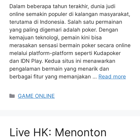
Dalam beberapa tahun terakhir, dunia judi
online semakin populer di kalangan masyarakat,
terutama di Indonesia. Salah satu permainan
yang paling digemari adalah poker. Dengan
kemajuan teknologi, pemain kini bisa
merasakan sensasi bermain poker secara online
melalui platform-platform seperti Kudapoker
dan IDN Play. Kedua situs ini menawarkan
pengalaman bermain yang menarik dan
berbagai fitur yang memanjakan …
Read more
Categories
GAME ONLINE
Live HK: Menonton