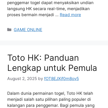
penggemar togel dapat menyaksikan undian
langsung HK secara real-time, menjadikan
proses bermain menjadi …
Read more
Categories
GAME ONLINE
Toto HK: Panduan
Lengkap untuk Pemula
August 2, 2025
by
fOT8EJXjf0m8ov5
Dalam dunia permainan togel, Toto HK telah
menjadi salah satu pilihan paling populer di
kalangan para penggemar. Bagi pemula yang